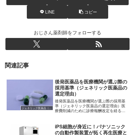
LINE
コピー
おじさん薬剤師をフォローする
関連記事
後発医薬品を医療機関が選ぶ際の
採用基準（ジェネリック医薬品の
選定理由）
後発医薬品を医療機関が選ぶ際の採用基
準（ジェネリック医薬品の選定理由）医
ジェネリック医薬品（後発医薬品）
療費削減のために診療報酬改定を経るご
とに後発医薬品の使用率が高くなってお
りますが、病院や薬局が後発医薬品を選
ぶ基準にはどのようなポイントがあるの
iPS細胞が身近に！パナソニック
かを調べてみようと思いま...
の自動作製装置が拓く再生医療と