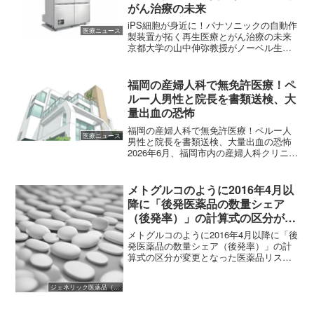
がん治療の未来
iPS細胞が身近に！パナソニックの自動作
医療ニュース
製装置が拓く再生医療とがん治療の未来
京都大学の山中伸弥教授がノーベル生理
学・医学賞を受賞して以来、「夢の医
療」として大きな期待を寄せられてきた
iPS細胞。そのiPS細胞がいよいよ、研究
福岡の産婦人科で無免許医療！ペ
室の中だけのもの...
ルー人男性と院長を書類送検、大
量出血の恐怖
福岡の産婦人科で無免許医療！ペルー人
医療ニュース
男性と院長を書類送検、大量出血の恐怖
2026年6月、福岡市内の産婦人科クリニッ
クで発生した極めて衝撃的な事件が報じ
られました。医師免許を持たない外国籍
の男性が、分娩という命に関わる現場で
メトグルコのように2016年4月以
医療行為を行ってい...
降に「後発医薬品の数量シェア
（後発率）」の計算式の区分が変
更となった医薬品リスト
メトグルコのように2016年4月以降に「後
発医薬品の数量シェア（後発率）」の計
算式の区分が変更となった医薬品リスト
2016年4月1日の薬価改正を終え、「後発
医薬品の数量シェア」の区分に変更があ
ジェネリック医薬品（後発医薬品）
った医薬品として「メトグルコ250mg」
の名前が...