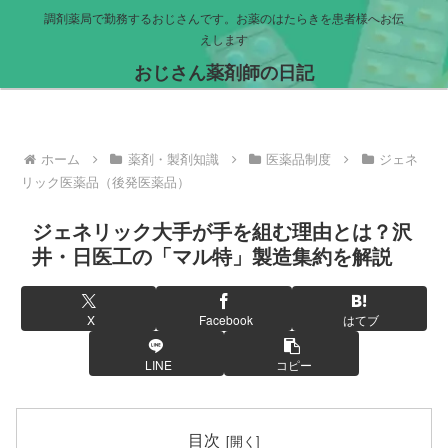
調剤薬局で勤務するおじさんです。お薬のはたらきを患者様へお伝
えします
おじさん薬剤師の日記
ホーム
薬剤・製剤知識
医薬品制度
ジェネ
リック医薬品（後発医薬品）
ジェネリック大手が手を組む理由とは？沢
井・日医工の「マル特」製造集約を解説
X
Facebook
はてブ
LINE
コピー
目次