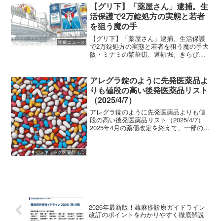
【グリ下】「薬屋さん」逮捕。生
活保護で2万錠処方の実態と若者
を狙う魔の手
【グリ下】「薬屋さん」逮捕。生活保護
医療ニュース
で2万錠処方の実態と若者を狙う魔の手大
阪・ミナミの繁華街、道頓堀。きらびや
かなネオンが輝く「グリコ看板」の下、
通称「グリ下」と呼ばれる場所に集う若
者たちの間で、一人の男が「薬屋さん」
アレグラ錠のように先発医薬品よ
と呼ばれていました。2...
りも値段の高い後発医薬品リスト
（2025/4/7）
アレグラ錠のように先発医薬品よりも値
段の高い後発医薬品リスト（2025/4/7）
2025年4月の薬価改定を終えて、一部の医
薬品では先発医薬品と後発医薬品の価格
が逆転している品目がちらほら散見され
ました。マリキナ配合顆粒 ＞ PL配合
ジェネリック医薬品（後発医薬品）
顆粒球形...
2026年最新版！蕁麻疹診療ガイドライン
改訂のポイントをわかりやすく徹底解説