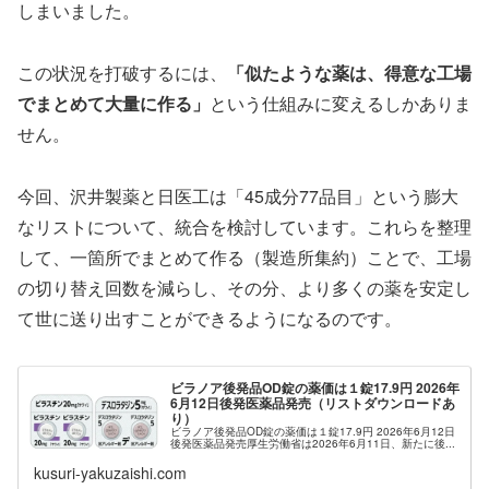
しまいました。
この状況を打破するには、
「似たような薬は、得意な工場
でまとめて大量に作る」
という仕組みに変えるしかありま
せん。
今回、沢井製薬と日医工は「45成分77品目」という膨大
なリストについて、統合を検討しています。これらを整理
して、一箇所でまとめて作る（製造所集約）ことで、工場
の切り替え回数を減らし、その分、より多くの薬を安定し
て世に送り出すことができるようになるのです。
ビラノア後発品OD錠の薬価は１錠17.9円 2026年
6月12日後発医薬品発売（リストダウンロードあ
り）
ビラノア後発品OD錠の薬価は１錠17.9円 2026年6月12日
後発医薬品発売厚生労働省は2026年6月11日、新たに後...
kusuri-yakuzaishi.com