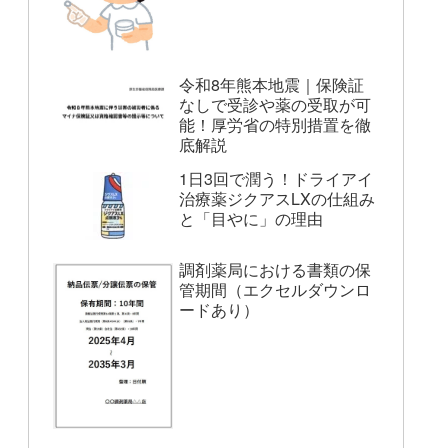
令和8年熊本地震｜保険証
なしで受診や薬の受取が可
能！厚労省の特別措置を徹
底解説
1日3回で潤う！ドライアイ
治療薬ジクアスLXの仕組み
と「目やに」の理由
調剤薬局における書類の保
管期間（エクセルダウンロ
ードあり）