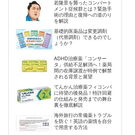
若隆景を襲ったコンパート
メント症候群とは？緊急手
術の理由と復帰への道のり
を解説
基礎的医薬品は変更調剤
（代替調剤）できるのでし
ょうか？
ADHD治療薬「コンサー
タ」供給不足解消へ！薬局
間の在庫譲渡が特例で解禁
される背景と展望
てんかん治療薬フィコンパ
に待望の後発品！特許回避
の仕組みと発売までの舞台
裏を徹底解説
海外旅行の常備薬トラブル
を防ぐ！英語の薬情を自分
で用意する方法