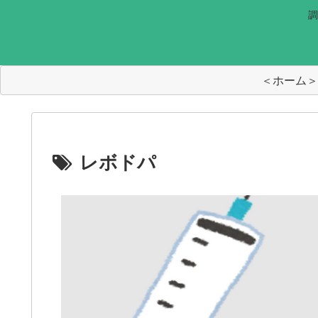
調
＜ホーム＞
レボドパ