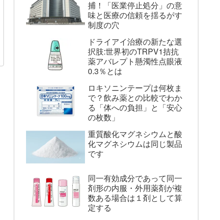
捕！「医業停止処分」の意
味と医療の信頼を揺るがす
制度の穴
ドライアイ治療の新たな選
択肢:世界初のTRPV1拮抗
薬アバレプト懸濁性点眼液
0.3％とは
ロキソニンテープは何枚ま
で？飲み薬との比較でわか
る「体への負担」と「安心
の枚数」
重質酸化マグネシウムと酸
化マグネシウムは同じ製品
です
同一有効成分であって同一
剤形の内服・外用薬剤が複
数ある場合は１剤として算
定する