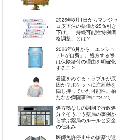
2026年8月1日からマンジャ
ロ皮下注の薬価が25％引き
下げ。「持続可能性特例価
格調整」とは？
2026年6月から「エンシュ
アHが自費」。処方する際
は保険給付の理由を明確化
すること
看護をめぐるトラブルが原
因か？ポケットに注射器を
隠し持っていた可能性。柏
たなか病院事件について
処方箋なしの調剤で行政処
分？そうごう薬局の事例か
ら学ぶ薬局のルールと安全
の仕組み
医師免許停止中の診察で逮