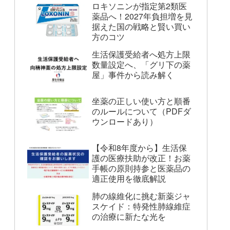
ロキソニンが指定第2類医
薬品へ！2027年負担増を見
据えた国の戦略と賢い買い
方のコツ
生活保護受給者へ処方上限
数量設定へ、「グリ下の薬
屋」事件から読み解く
坐薬の正しい使い方と順番
のルールについて（PDFダ
ウンロードあり）
【令和8年度から】生活保
護の医療扶助が改正！お薬
手帳の原則持参と医薬品の
適正使用を徹底解説
肺の線維化に挑む新薬ジャ
スケイド：特発性肺線維症
の治療に新たな光を