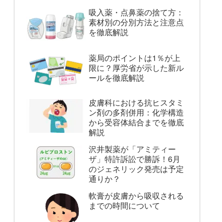
吸入薬・点鼻薬の捨て方：
素材別の分別方法と注意点
を徹底解説
薬局のポイントは1％が上
限に？厚労省が示した新ル
ールを徹底解説
皮膚科における抗ヒスタミ
ン剤の多剤併用：化学構造
から受容体結合までを徹底
解説
沢井製薬が「アミティー
ザ」特許訴訟で勝訴！6月
のジェネリック発売は予定
通りか？
軟膏が皮膚から吸収される
までの時間について