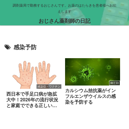
調剤薬局で勤務するおじさんです。お薬のはたらきを患者様へお伝
えします
おじさん薬剤師の日記
感染予防
降圧剤
感染症・ワクチン
カルシウム拮抗薬がイン
西日本で手足口病が急拡
フルエンザウイルスの感
大中！2026年の流行状況
染を予防する
と家庭でできる正しい対
策