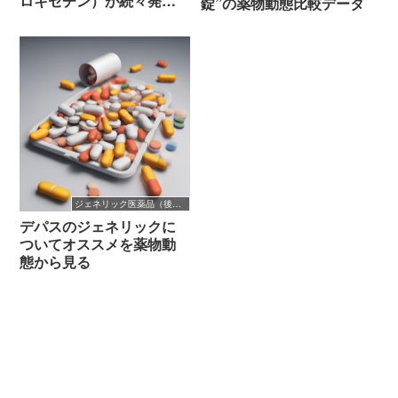
ロキセチン）が続々発売
錠”の薬物動態比較データ
へ（2021/7/29）
ジェネリック医薬品（後発医薬品）
デパスのジェネリックに
ついてオススメを薬物動
態から見る