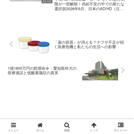
AD/HD
限が一部解除！供給不安の中での新たな
選択肢2026年6月、日本のAD/HD（注意
欠陥／多動性障害）治療において、大き
な転換点となるニュースが届きました。
武田薬品工業株式会社が販売する「ビバ
ンセ®カプセ...
「薬の容器」が消える？ナフサ不足が招
く医療危機と私たちの生活への影響
1億1800万円の賠償命令：愛知医科大の
医療過誤と低酸素脳症の真実
おじさん薬剤師の日記
メニュー
ホーム
検索
トップ
サイドバー