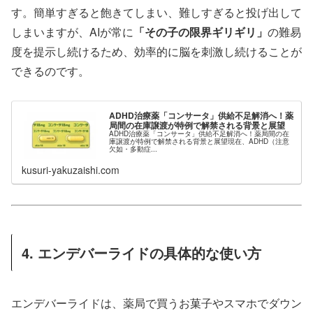
す。簡単すぎると飽きてしまい、難しすぎると投げ出して
しまいますが、AIが常に
「その子の限界ギリギリ」
の難易
度を提示し続けるため、効率的に脳を刺激し続けることが
できるのです。
ADHD治療薬「コンサータ」供給不足解消へ！薬
局間の在庫譲渡が特例で解禁される背景と展望
ADHD治療薬「コンサータ」供給不足解消へ！薬局間の在
庫譲渡が特例で解禁される背景と展望現在、ADHD（注意
欠如・多動症...
kusuri-yakuzaishi.com
4. エンデバーライドの具体的な使い方
エンデバーライドは、薬局で買うお菓子やスマホでダウン