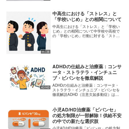
中高生における「ストレス」と
「学校いじめ」との相関について
中高生における「ストレス」と「学校い
じめ」との相関について中学校や高校で
の「学校いじめ」行動に対する「ストレ
ス」の影響と、学年および性別に関して
の調査が公開されていましたので以下に
詳細を記します。 (adsbygoogle =
中二病
window...
ADHDの仕組みと治療薬：コンサ
ータ・ストラテラ・インチュニ
ブ・ビバンセを徹底解説
ADHDの仕組みと治療薬：コンサータ・
AD/HD
ストラテラ・インチュニブ・ビバンセを
徹底解説ADHD（注意欠如多動症）は、
かつては「しつけ」や「本人の努力不
足」の問題と誤解されることが少なくあ
りませんでした。しかし現在では、脳の
小児AD/HD治療薬「ビバンセ」
神経伝達物質の働きや、...
の処方制限が一部解除！供給不安
の中での新たな選択肢
小児AD/HD治療薬「ビバンセ」の処方制