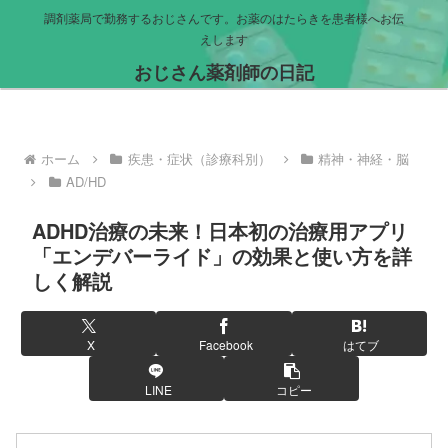
調剤薬局で勤務するおじさんです。お薬のはたらきを患者様へお伝
えします
おじさん薬剤師の日記
ホーム
疾患・症状（診療科別）
精神・神経・脳
AD/HD
ADHD治療の未来！日本初の治療用アプリ
「エンデバーライド」の効果と使い方を詳
しく解説
X
Facebook
はてブ
LINE
コピー