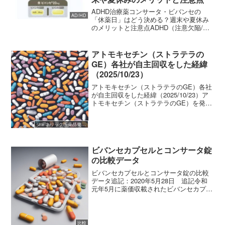
ADHD治療薬コンサータ・ビバンセの
AD/HD
「休薬日」はどう決める？週末や夏休み
のメリットと注意点ADHD（注意欠陥/多
動性障害）の診断を受け、薬物療法を開
始した患者さんやその保護者の方にとっ
て、大きな悩みの一つが「薬をいつ休む
アトモキセチン（ストラテラの
か（休薬日）」という...
GE）各社が自主回収をした経緯
（2025/10/23）
アトモキセチン（ストラテラのGE）各社
が自主回収をした経緯（2025/10/23）ア
トモキセチン（ストラテラのGE）を発売
している5社が相次いて自主回収を行って
います。2024年8月にニトロソアミン類の
ジェネリック医薬品発売開始
許容限度値が100ng/日と厚生労働省...
ビバンセカプセルとコンサータ錠
の比較データ
ビバンセカプセルとコンサータ錠の比較
データ追記：2020年5月28日 追記令和
元年5月に薬価収載されたビバンセカプセ
ルが令和２年6月1日に薬価収載の翌月の
初日から1年間が経過します。これまでは
新薬扱いのため処方日数が14日間に制限
されていま...
比較