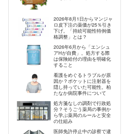
2026年8月1日からマンジャ
ロ皮下注の薬価が25％引き
下げ。「持続可能性特例価
格調整」とは？
2026年6月から「エンシュ
アHが自費」。処方する際
は保険給付の理由を明確化
すること
看護をめぐるトラブルが原
因か？ポケットに注射器を
隠し持っていた可能性。柏
たなか病院事件について
処方箋なしの調剤で行政処
分？そうごう薬局の事例か
ら学ぶ薬局のルールと安全
の仕組み
医師免許停止中の診察で逮