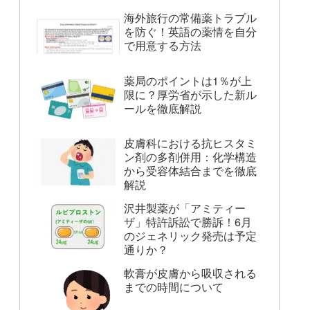
海外旅行の常備薬トラブル
を防ぐ！英語の薬情を自分
で用意する方法
薬局のポイントは1％が上
限に？厚労省が示した新ル
ールを徹底解説
皮膚科における抗ヒスタミ
ン剤の多剤併用：化学構造
から受容体結合までを徹底
解説
沢井製薬が「アミティー
ザ」特許訴訟で勝訴！6月
のジェネリック発売は予定
通りか？
軟膏が皮膚から吸収される
までの時間について