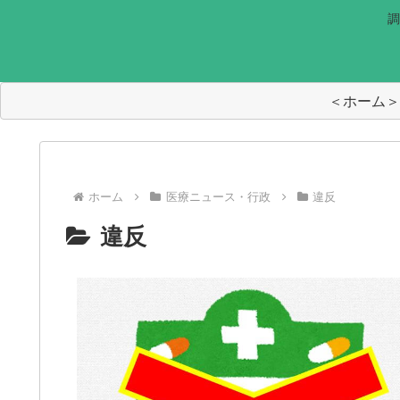
調
＜ホーム＞
ホーム
医療ニュース・行政
違反
違反