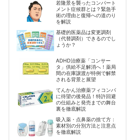
若隆景を襲ったコンパート
メント症候群とは？緊急手
術の理由と復帰への道のり
を解説
基礎的医薬品は変更調剤
（代替調剤）できるのでし
ょうか？
ADHD治療薬「コンサー
タ」供給不足解消へ！薬局
間の在庫譲渡が特例で解禁
される背景と展望
てんかん治療薬フィコンパ
に待望の後発品！特許回避
の仕組みと発売までの舞台
裏を徹底解説
吸入薬・点鼻薬の捨て方：
素材別の分別方法と注意点
を徹底解説