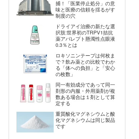
捕！「医業停止処分」の意
味と医療の信頼を揺るがす
制度の穴
ドライアイ治療の新たな選
択肢:世界初のTRPV1拮抗
薬アバレプト懸濁性点眼液
0.3％とは
ロキソニンテープは何枚ま
で？飲み薬との比較でわか
る「体への負担」と「安心
の枚数」
同一有効成分であって同一
剤形の内服・外用薬剤が複
数ある場合は１剤として算
定する
重質酸化マグネシウムと酸
化マグネシウムは同じ製品
です