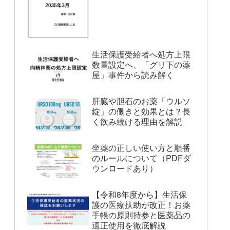
生活保護受給者へ処方上限
数量設定へ、「グリ下の薬
屋」事件から読み解く
肝臓や胆石のお薬「ウルソ
錠」の働きと効果とは？長
く飲み続ける理由を解説
坐薬の正しい使い方と順番
のルールについて（PDFダ
ウンロードあり）
【令和8年度から】生活保
護の医療扶助が改正！お薬
手帳の原則持参と医薬品の
適正使用を徹底解説