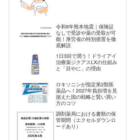
令和8年熊本地震｜保険証
なしで受診や薬の受取が可
能！厚労省の特別措置を徹
底解説
1日3回で潤う！ドライアイ
治療薬ジクアスLXの仕組み
と「目やに」の理由
ロキソニンが指定第2類医
薬品へ！2027年負担増を見
据えた国の戦略と賢い買い
方のコツ
調剤薬局における書類の保
管期間（エクセルダウンロ
ードあり）