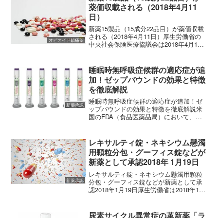
薬価収載される（2018年4月11
日）
新薬15製品（15成分22品目）が薬価収載
される（2018年4月11日）厚生労働省の
オピオイド鎮痛薬
中央社会保険医療協議会は2018年4月11
日、新薬15製品（15成分22品目）を薬価
収載することを公開しました。
(adsbygoogle = window...
睡眠時無呼吸症候群の適応症が追
加！ゼップバウンドの効果と特徴
を徹底解説
睡眠時無呼吸症候群の適応症が追加！ゼ
新薬承認
ップバウンドの効果と特徴を徹底解説米
国のFDA（食品医薬品局）において、肥
満症治療薬として知られる「ゼップバウ
ンド（一般名：チルゼパチド）」が、中
等度から重度の閉塞性睡眠時無呼吸症候
レキサルティ錠・ネキシウム懸濁
群（OSA）に対する唯...
用顆粒分包・グーフィス錠などが
新薬として承認2018年 1月19日
レキサルティ錠・ネキシウム懸濁用顆粒
分包・グーフィス錠などが新薬として承
新薬承認
認2018年1月19日厚生労働省は2018年1月
19日、新薬として13成分20品目を承認し
ました。以下の製品は2018年4月ころに薬
価収載が見込まれます。～ネキシウム
尿素サイクル異常症の革新薬「ラ