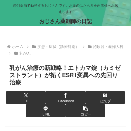
調剤薬局で勤務するおじさんです。お薬のはたらきを患者様へお伝
えします
おじさん薬剤師の日記
ホーム
疾患・症状（診療科別）
泌尿器・産婦人科
乳がん
乳がん治療の新戦略！エトカマ錠（カミゼ
ストラント）が拓くESR1変異への先回り
治療
X
Facebook
はてブ
LINE
コピー