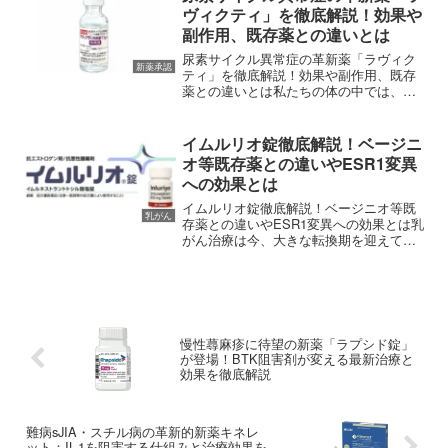
懸...
ヴィクティ」を徹底解説！効果や
副作用、既存薬との違いとは
尿素サイクル異常症の革新薬「ラヴィク
新薬承認
ティ」を徹底解説！効果や副作用、既存
薬との違いとは私たちの体の中では、食
事から摂取したタンパク質が分解される
過程で「アンモニア」という有害な物質
が作られます。通常、このアンモニアは
イムルリオ錠徹底解説！ベージニ
肝臓にある「尿素サイクル...
オ等既存薬との違いやESR1変異
への効果とは
イムルリオ錠徹底解説！ベージニオ等既
乳がん
存薬との違いやESR1変異への効果とは乳
がん治療は今、大きな転換期を迎えてい
ます。特に、多くの患者さんが直面する
「薬が効かなくなる（耐性）」という課
題に対し、全く新しいアプローチで挑む
治療薬が登場しました...
慢性蕁麻疹に待望の新薬「ラプシド錠」
が登場！BTK阻害剤が変える最新治療と
効果を徹底解説
難病sJIA・スチル病の革新的新薬キネレ
ット：IL-1を阻害する仕組みと治療効果を