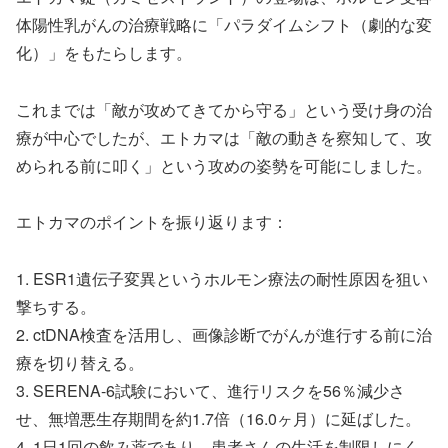
体陽性乳がんの治療戦略に「パラダイムシフト（劇的な変
化）」をもたらします。
これまでは「敵が攻めてきてから守る」という受け身の治
療が中心でしたが、エトカマは「敵の動きを察知して、攻
められる前に叩く」という攻めの姿勢を可能にしました。
エトカマのポイントを振り返ります：
1. ESR1遺伝子変異というホルモン療法の耐性原因を狙い
撃ちする。
2. ctDNA検査を活用し、画像診断でがんが進行する前に治
療を切り替える。
3. SERENA-6試験において、進行リスクを56％減少さ
せ、無増悪生存期間を約1.7倍（16.0ヶ月）に延ばした。
4. 1日1回の飲み薬であり、患者さんの生活を制限しにく