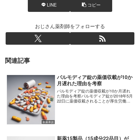
LINE
コピー
おじさん薬剤師をフォローする
関連記事
パルモディア錠の薬価収載が10か
月遅れた理由を考察
パルモディア錠の薬価収載が10か月遅れ
た理由を考察パルモディア錠が2018年5月
22日に薬価収載されることが厚生労働省
の中央社会保険医療協議会により公開さ
れました。パルモディア錠は高脂血症治
療剤（中性脂肪を下げる薬）としての働
きがあり、医薬...
新薬承認
新薬15製品（15成分22品目）が