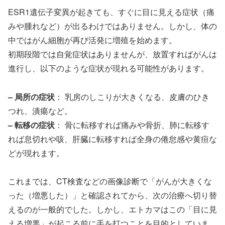
ESR1遺伝子変異が起きても、すぐに目に見える症状（痛
みや腫れなど）が出るわけではありません。しかし、体の
中ではがん細胞が再び活発に増殖を始めます。
初期段階では自覚症状はありませんが、放置すればがんは
進行し、以下のような症状が現れる可能性があります。
– 局所の症状
： 乳房のしこりが大きくなる、皮膚のひき
つれ、潰瘍など。
– 転移の症状
： 骨に転移すれば痛みや骨折、肺に転移す
れば息切れや咳、肝臓に転移すれば全身の倦怠感や黄疸な
どが現れます。
これまでは、CT検査などの画像診断で「がんが大きくな
った（増悪した）」と確認されてから、次の治療へ切り替
えるのが一般的でした。しかし、エトカマはこの「目に見
える増悪」が起こる前に手を打つことを目的としていま