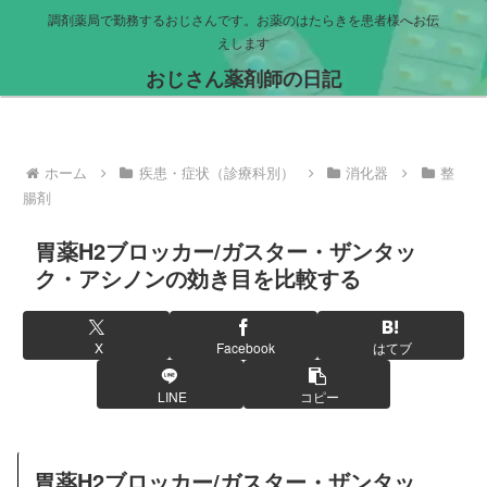
調剤薬局で勤務するおじさんです。お薬のはたらきを患者様へお伝
えします
おじさん薬剤師の日記
ホーム
疾患・症状（診療科別）
消化器
整
腸剤
胃薬H2ブロッカー/ガスター・ザンタッ
ク・アシノンの効き目を比較する
X
Facebook
はてブ
LINE
コピー
胃薬H2ブロッカー/ガスター・ザンタッ