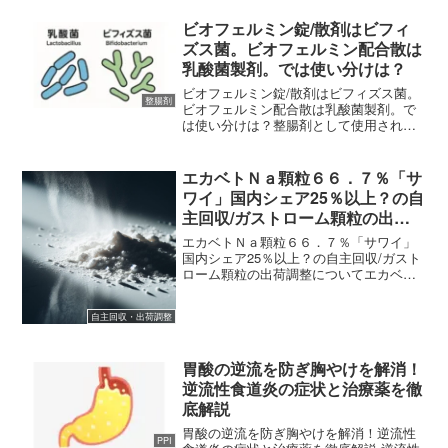
ビオフェルミン錠/散剤はビフィ
ズス菌。ビオフェルミン配合散は
乳酸菌製剤。では使い分けは？
ビオフェルミン錠/散剤はビフィズス菌。
整腸剤
ビオフェルミン配合散は乳酸菌製剤。で
は使い分けは？整腸剤として使用されて
いる「ビオフェルミン」についての不思
議を深掘りしました。ビオフェルミン錠
剤・散剤の主成分は「ビフィズス菌」で
エカベトＮａ顆粒６６．７％「サ
あるのに対して、ビオフ...
ワイ」国内シェア25％以上？の自
主回収/ガストローム顆粒の出荷
調整について
エカベトＮａ顆粒６６．７％「サワイ」
国内シェア25％以上？の自主回収/ガスト
ローム顆粒の出荷調整についてエカベト
Ｎａ顆粒６６．７％「サワイ」のアセタ
ゾラミドが混入していたために自主回収
自主回収・出荷調整
となりましたが、調剤薬局としては、そ
の代わりの薬としてガ...
胃酸の逆流を防ぎ胸やけを解消！
逆流性食道炎の症状と治療薬を徹
底解説
胃酸の逆流を防ぎ胸やけを解消！逆流性
PPI