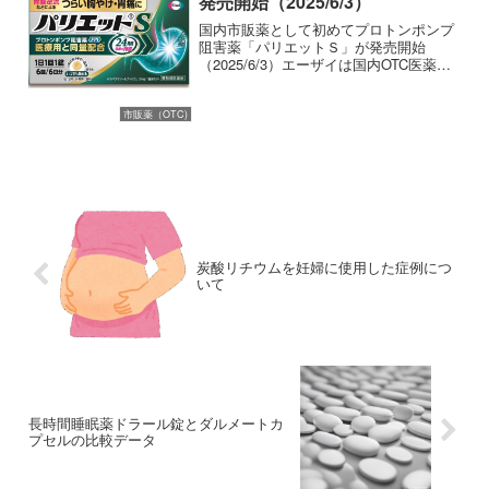
発売開始（2025/6/3）
国内市販薬として初めてプロトンポンプ
阻害薬「パリエットＳ」が発売開始
（2025/6/3）エーザイは国内OTC医薬品
初となるプロトンポンプ阻害薬「パリエ
ットS」を全国の薬局、ドラッグストアに
て新発売することを同ホームページに公
市販薬（OTC)
開しました。パリ...
炭酸リチウムを妊婦に使用した症例につ
いて
長時間睡眠薬ドラール錠とダルメートカ
プセルの比較データ