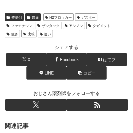
整腸剤
胃薬
H2ブロッカー
ガスター
ファモチジン
ザンタック
アシノン
タガメット
強さ
比較
違い
シェアする
X
Facebook
はてブ
LINE
コピー
おじさん薬剤師をフォローする
関連記事