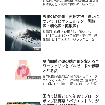
食道炎の症状と治療薬を徹底解説 逆流性
食道炎とは？食道の防御の仕組み逆流性
食道炎とは、胃の中の胃酸が食道に逆流
することで、食道の粘膜が炎症を起こし
たり、「胸やけ」などの不快な症状が現
整腸剤の効果・使用方法・違いに
れる病気です。胃酸は非...
ついて（ビオフェルミン・乳酸
菌・糖化菌・酪酸菌）
整腸剤の効果・使用方法・違いについて
（ビオフェルミン・乳酸菌・糖化菌・酪
酸菌）ビオフェルミンやラックビーな
ど、医薬品として処方することができ
る“整腸剤”にはいくつか種類があります。
整腸剤
適応症はいずれも「腸内菌叢の異常によ
る諸症状」となっています...
腸内細菌が薬の効き目を変える？
ワーファリンとプルゼニドの影響
と注意点
腸内細菌が薬の効き目を変える？ワーフ
血液サラサラ
ァリンとプルゼニドの影響と注意点私た
ちの体の中、特に「腸」には、100兆個以
上もの細菌が住んでいると言われていま
す。最近では「腸活」という言葉も一般
的になり、健康や美容のために腸内環境
国内市販薬として初めてプロトン
を整えることの大切さ...
ポンプ阻害薬「パリエットＳ」が