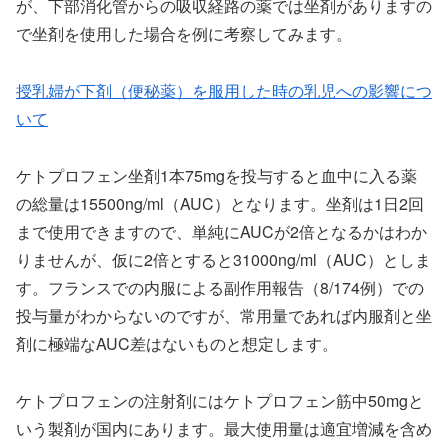
が、下部消化管からの吸収経路の薬では坐剤がありますの
で坐剤を使用した場合を例に考察してみます。
授乳婦が下剤（便秘薬）を服用した時の乳児への影響につ
いて
ケトプロフェン坐剤1本75mgを投与すると血中に入る薬
の総量は15500ng/ml（AUC）となります。坐剤は1日2回
まで使用できますので、単純にAUCが2倍となるかはわか
りませんが、仮に2倍とすると31000ng/ml（AUC）としま
す。フランスでの内服による副作用報告（8/174例）での
投与量がわからないのですが、常用量であれば内服剤と坐
剤に極端なAUC差はないものと想定します。
ケトプロフェンの注射剤にはケトプロフェン筋中50mgと
いう製剤が国内にあります。最大使用量は適宜増減を含め