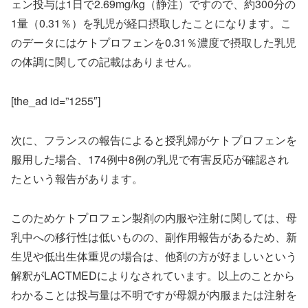
ェン投与は1日で2.69mg/kg（静注）ですので、約300分の
1量（0.31％）を乳児が経口摂取したことになります。こ
のデータにはケトプロフェンを0.31％濃度で摂取した乳児
の体調に関しての記載はありません。
[the_ad id=”1255″]
次に、フランスの報告によると授乳婦がケトプロフェンを
服用した場合、174例中8例の乳児で有害反応が確認され
たという報告があります。
このためケトプロフェン製剤の内服や注射に関しては、母
乳中への移行性は低いものの、副作用報告があるため、新
生児や低出生体重児の場合は、他剤の方が好ましいという
解釈がLACTMEDによりなされています。以上のことから
わかることは投与量は不明ですが母親が内服または注射を