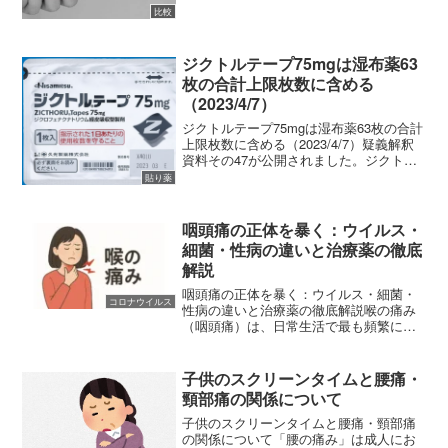
比較
スに対する私のイメ...
ジクトルテープ75mgは湿布薬63
枚の合計上限枚数に含める
（2023/4/7）
ジクトルテープ75mgは湿布薬63枚の合計
上限枚数に含める（2023/4/7）疑義解釈
資料その47が公開されました。ジクトル
テープ75mgを「腰痛症、肩関節周囲炎、
貼り薬
頸肩腕症候群及び腱鞘炎における鎮痛・
消炎」の目的で使用する場合、湿布薬1処
方...
咽頭痛の正体を暴く：ウイルス・
細菌・性病の違いと治療薬の徹底
解説
咽頭痛の正体を暴く：ウイルス・細菌・
コロナウイルス
性病の違いと治療薬の徹底解説喉の痛み
（咽頭痛）は、日常生活で最も頻繁に遭
遇する症状の一つです。「ただの風邪だ
ろう」と放置されがちですが、その背後
にはウイルス、細菌、あるいは性感染症
子供のスクリーンタイムと腰痛・
といった多様な原因が潜ん...
頸部痛の関係について
子供のスクリーンタイムと腰痛・頸部痛
の関係について「腰の痛み」は成人にお