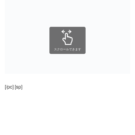
スクロールできます
[/pc] [sp]