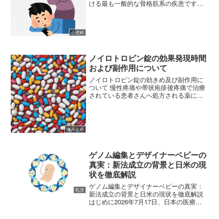
ける最も一般的な骨格筋系の疾患です。
これは大人になってから発症するだけな
く、若いころからの生活習慣が要因とな
ることが多々あります。青年期に骨格筋
小児科
系の痛みを患うと、成人し...
ノイロトロピン錠の効果発現時間
および副作用について
ノイロトロピン錠の効きめ及び副作用に
ついて 慢性疼痛や帯状疱疹後疼痛で治療
されている患者さんへ処方される薬に
「ノイロトロピン」があります。鎮痛剤
と言えばNSAIDSやオピオイド系といっ
た疼痛緩和治療の柱となる薬に光があた
りがちですが、今回は...
痛み止め
ゲノム編集とデザイナーベビーの
真実：新法成立の背景と日米の現
状を徹底解説
ゲノム編集とデザイナーベビーの真実：
乳児
新法成立の背景と日米の現状を徹底解説
はじめに2026年7月17日、日本の医療・
科学技術の歴史において極めて重要な法
律が成立しました。「ゲノム編集」技術