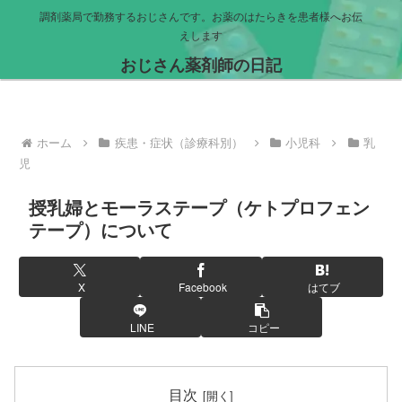
調剤薬局で勤務するおじさんです。お薬のはたらきを患者様へお伝
えします
おじさん薬剤師の日記
ホーム
疾患・症状（診療科別）
小児科
乳
児
授乳婦とモーラステープ（ケトプロフェン
テープ）について
X
Facebook
はてブ
LINE
コピー
目次