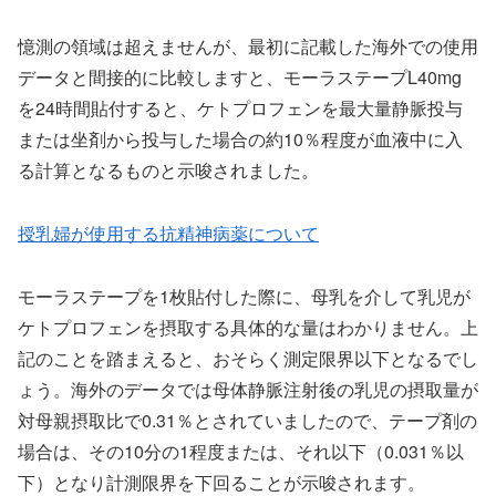
憶測の領域は超えませんが、最初に記載した海外での使用
データと間接的に比較しますと、モーラステープL40mg
を24時間貼付すると、ケトプロフェンを最大量静脈投与
または坐剤から投与した場合の約10％程度が血液中に入
る計算となるものと示唆されました。
授乳婦が使用する抗精神病薬について
モーラステープを1枚貼付した際に、母乳を介して乳児が
ケトプロフェンを摂取する具体的な量はわかりません。上
記のことを踏まえると、おそらく測定限界以下となるでし
ょう。海外のデータでは母体静脈注射後の乳児の摂取量が
対母親摂取比で0.31％とされていましたので、テープ剤の
場合は、その10分の1程度または、それ以下（0.031％以
下）となり計測限界を下回ることが示唆されます。