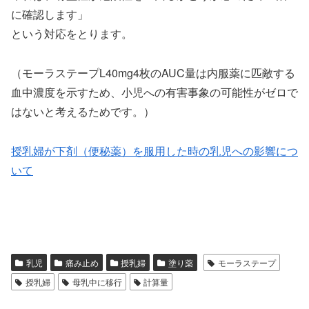
に確認します」
という対応をとります。
（モーラステープL40mg4枚のAUC量は内服薬に匹敵する
血中濃度を示すため、小児への有害事象の可能性がゼロで
はないと考えるためです。）
授乳婦が下剤（便秘薬）を服用した時の乳児への影響につ
いて
乳児
痛み止め
授乳婦
塗り薬
モーラステープ
授乳婦
母乳中に移行
計算量