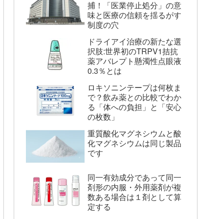
捕！「医業停止処分」の意
味と医療の信頼を揺るがす
制度の穴
ドライアイ治療の新たな選
択肢:世界初のTRPV1拮抗
薬アバレプト懸濁性点眼液
0.3％とは
ロキソニンテープは何枚ま
で？飲み薬との比較でわか
る「体への負担」と「安心
の枚数」
重質酸化マグネシウムと酸
化マグネシウムは同じ製品
です
同一有効成分であって同一
剤形の内服・外用薬剤が複
数ある場合は１剤として算
定する