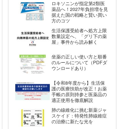
ロキソニンが指定第2類医
薬品へ！2027年負担増を見
据えた国の戦略と賢い買い
方のコツ
生活保護受給者へ処方上限
数量設定へ、「グリ下の薬
屋」事件から読み解く
坐薬の正しい使い方と順番
のルールについて（PDFダ
ウンロードあり）
【令和8年度から】生活保
護の医療扶助が改正！お薬
手帳の原則持参と医薬品の
適正使用を徹底解説
肺の線維化に挑む新薬ジャ
スケイド：特発性肺線維症
の治療に新たな光を