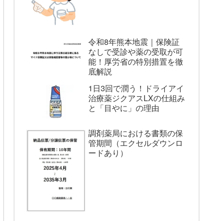
令和8年熊本地震｜保険証
なしで受診や薬の受取が可
能！厚労省の特別措置を徹
底解説
1日3回で潤う！ドライアイ
治療薬ジクアスLXの仕組み
と「目やに」の理由
調剤薬局における書類の保
管期間（エクセルダウンロ
ードあり）