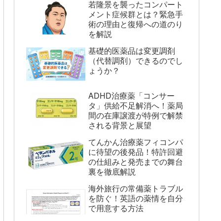
若隆景を襲ったコンパート
メント症候群とは？緊急手
術の理由と復帰への道のり
を解説
基礎的医薬品は変更調剤
（代替調剤）できるのでし
ょうか？
ADHD治療薬「コンサー
タ」供給不足解消へ！薬局
間の在庫譲渡が特例で解禁
される背景と展望
てんかん治療薬フィコンパ
に待望の後発品！特許回避
の仕組みと発売までの舞台
裏を徹底解説
海外旅行の常備薬トラブル
を防ぐ！英語の薬情を自分
で用意する方法