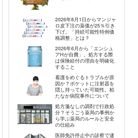
2026年8月1日からマンジャ
ロ皮下注の薬価が25％引き
下げ。「持続可能性特例価
格調整」とは？
2026年6月から「エンシュ
アHが自費」。処方する際
は保険給付の理由を明確化
すること
看護をめぐるトラブルが原
因か？ポケットに注射器を
隠し持っていた可能性。柏
たなか病院事件について
処方箋なしの調剤で行政処
分？そうごう薬局の事例か
ら学ぶ薬局のルールと安全
の仕組み
医師免許停止中の診察で逮