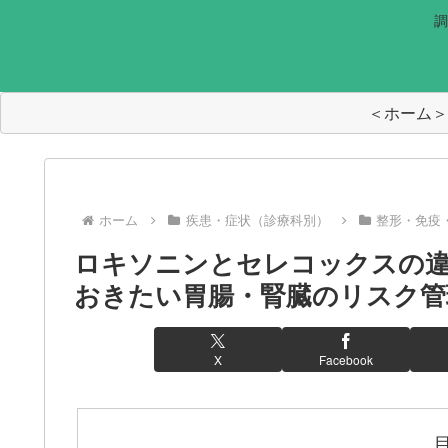
調
＜ホーム＞
ホーム
疾患・症状（診療科別）
整形・免疫
ロキソニンとセレコックスの違
おきたい胃腸・腎臓のリスク管
X
Facebook