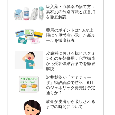
吸入薬・点鼻薬の捨て方：
素材別の分別方法と注意点
を徹底解説
薬局のポイントは1％が上
限に？厚労省が示した新ル
ールを徹底解説
皮膚科における抗ヒスタミ
ン剤の多剤併用：化学構造
から受容体結合までを徹底
解説
沢井製薬が「アミティー
ザ」特許訴訟で勝訴！6月
のジェネリック発売は予定
通りか？
軟膏が皮膚から吸収される
までの時間について