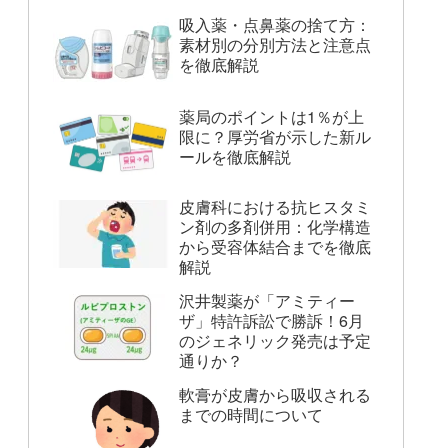
吸入薬・点鼻薬の捨て方：
素材別の分別方法と注意点
を徹底解説
薬局のポイントは1％が上
限に？厚労省が示した新ル
ールを徹底解説
皮膚科における抗ヒスタミ
ン剤の多剤併用：化学構造
から受容体結合までを徹底
解説
沢井製薬が「アミティー
ザ」特許訴訟で勝訴！6月
のジェネリック発売は予定
通りか？
軟膏が皮膚から吸収される
までの時間について