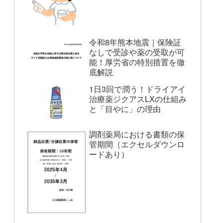
令和8年熊本地震｜保険証
なしで受診や薬の受取が可
能！厚労省の特別措置を徹
底解説
1日3回で潤う！ドライアイ
治療薬ジクアスLXの仕組み
と「目やに」の理由
調剤薬局における書類の保
管期間（エクセルダウンロ
ードあり）