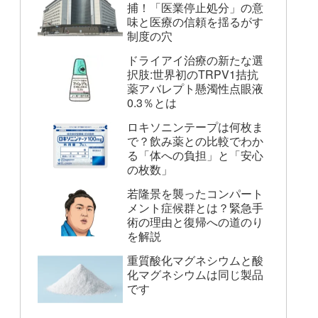
捕！「医業停止処分」の意
味と医療の信頼を揺るがす
制度の穴
ドライアイ治療の新たな選
択肢:世界初のTRPV1拮抗
薬アバレプト懸濁性点眼液
0.3％とは
ロキソニンテープは何枚ま
で？飲み薬との比較でわか
る「体への負担」と「安心
の枚数」
若隆景を襲ったコンパート
メント症候群とは？緊急手
術の理由と復帰への道のり
を解説
重質酸化マグネシウムと酸
化マグネシウムは同じ製品
です