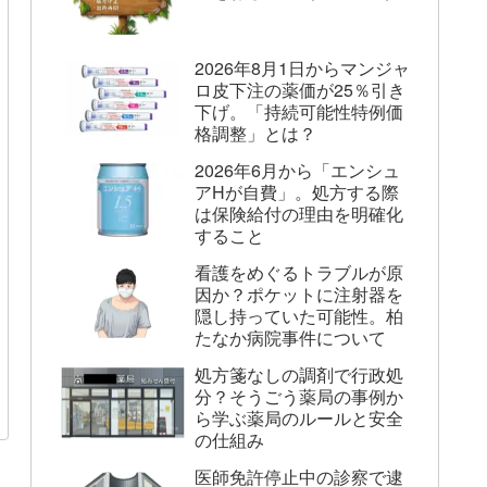
2026年8月1日からマンジャ
ロ皮下注の薬価が25％引き
下げ。「持続可能性特例価
格調整」とは？
2026年6月から「エンシュ
アHが自費」。処方する際
は保険給付の理由を明確化
すること
看護をめぐるトラブルが原
因か？ポケットに注射器を
隠し持っていた可能性。柏
たなか病院事件について
処方箋なしの調剤で行政処
分？そうごう薬局の事例か
ら学ぶ薬局のルールと安全
の仕組み
医師免許停止中の診察で逮