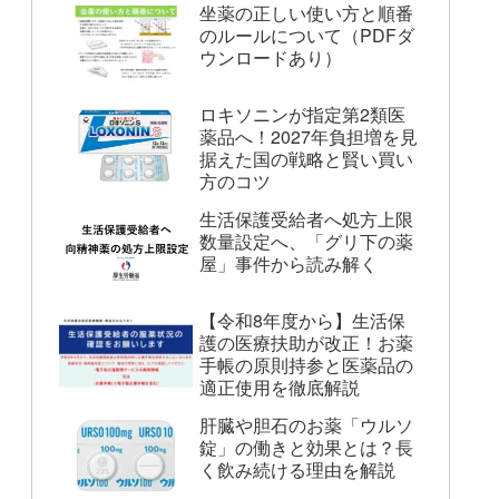
坐薬の正しい使い方と順番
のルールについて（PDFダ
ウンロードあり）
ロキソニンが指定第2類医
薬品へ！2027年負担増を見
据えた国の戦略と賢い買い
方のコツ
生活保護受給者へ処方上限
数量設定へ、「グリ下の薬
屋」事件から読み解く
【令和8年度から】生活保
護の医療扶助が改正！お薬
手帳の原則持参と医薬品の
適正使用を徹底解説
肝臓や胆石のお薬「ウルソ
錠」の働きと効果とは？長
く飲み続ける理由を解説