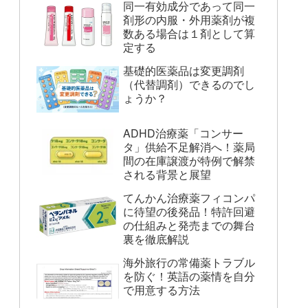
同一有効成分であって同一
剤形の内服・外用薬剤が複
数ある場合は１剤として算
定する
基礎的医薬品は変更調剤
（代替調剤）できるのでし
ょうか？
ADHD治療薬「コンサー
タ」供給不足解消へ！薬局
間の在庫譲渡が特例で解禁
される背景と展望
てんかん治療薬フィコンパ
に待望の後発品！特許回避
の仕組みと発売までの舞台
裏を徹底解説
海外旅行の常備薬トラブル
を防ぐ！英語の薬情を自分
で用意する方法