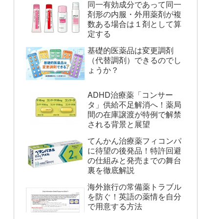
同一有効成分であって同一
剤形の内服・外用薬剤が複
数ある場合は１剤として算
定する
基礎的医薬品は変更調剤
（代替調剤）できるのでし
ょうか？
ADHD治療薬「コンサー
タ」供給不足解消へ！薬局
間の在庫譲渡が特例で解禁
される背景と展望
てんかん治療薬フィコンパ
に待望の後発品！特許回避
の仕組みと発売までの舞台
裏を徹底解説
海外旅行の常備薬トラブル
を防ぐ！英語の薬情を自分
で用意する方法