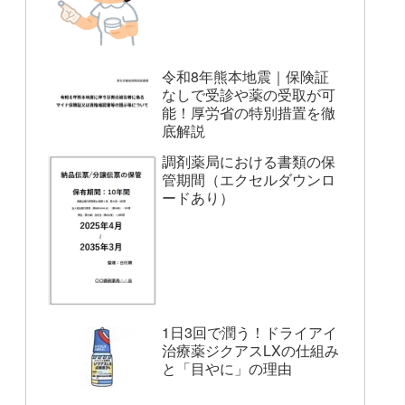
令和8年熊本地震｜保険証
なしで受診や薬の受取が可
能！厚労省の特別措置を徹
底解説
調剤薬局における書類の保
管期間（エクセルダウンロ
ードあり）
1日3回で潤う！ドライアイ
治療薬ジクアスLXの仕組み
と「目やに」の理由