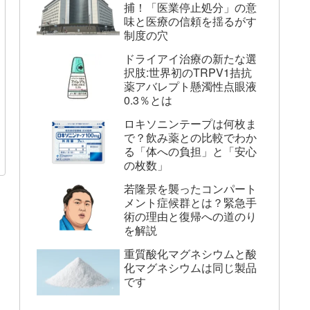
捕！「医業停止処分」の意
味と医療の信頼を揺るがす
制度の穴
ドライアイ治療の新たな選
択肢:世界初のTRPV1拮抗
薬アバレプト懸濁性点眼液
0.3％とは
ロキソニンテープは何枚ま
で？飲み薬との比較でわか
る「体への負担」と「安心
の枚数」
若隆景を襲ったコンパート
メント症候群とは？緊急手
術の理由と復帰への道のり
を解説
重質酸化マグネシウムと酸
化マグネシウムは同じ製品
です