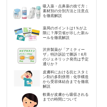
吸入薬・点鼻薬の捨て方：
素材別の分別方法と注意点
を徹底解説
薬局のポイントは1％が上
限に？厚労省が示した新ル
ールを徹底解説
沢井製薬が「アミティー
ザ」特許訴訟で勝訴！6月
のジェネリック発売は予定
通りか？
皮膚科における抗ヒスタミ
ン剤の多剤併用：化学構造
から受容体結合までを徹底
解説
軟膏が皮膚から吸収される
までの時間について