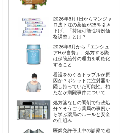
2026年8月1日からマンジャ
ロ皮下注の薬価が25％引き
下げ。「持続可能性特例価
格調整」とは？
2026年6月から「エンシュ
アHが自費」。処方する際
は保険給付の理由を明確化
すること
看護をめぐるトラブルが原
因か？ポケットに注射器を
隠し持っていた可能性。柏
たなか病院事件について
処方箋なしの調剤で行政処
分？そうごう薬局の事例か
ら学ぶ薬局のルールと安全
の仕組み
医師免許停止中の診察で逮