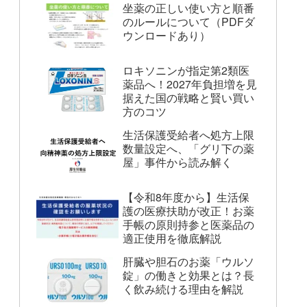
坐薬の正しい使い方と順番
のルールについて（PDFダ
ウンロードあり）
ロキソニンが指定第2類医
薬品へ！2027年負担増を見
据えた国の戦略と賢い買い
方のコツ
生活保護受給者へ処方上限
数量設定へ、「グリ下の薬
屋」事件から読み解く
【令和8年度から】生活保
護の医療扶助が改正！お薬
手帳の原則持参と医薬品の
適正使用を徹底解説
肝臓や胆石のお薬「ウルソ
錠」の働きと効果とは？長
く飲み続ける理由を解説