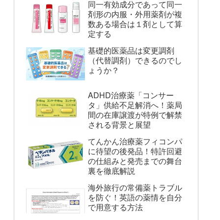
同一有効成分であって同一
剤形の内服・外用薬剤が複
数ある場合は１剤として算
定する
基礎的医薬品は変更調剤
（代替調剤）できるのでし
ょうか？
ADHD治療薬「コンサー
タ」供給不足解消へ！薬局
間の在庫譲渡が特例で解禁
される背景と展望
てんかん治療薬フィコンパ
に待望の後発品！特許回避
の仕組みと発売までの舞台
裏を徹底解説
海外旅行の常備薬トラブル
を防ぐ！英語の薬情を自分
で用意する方法