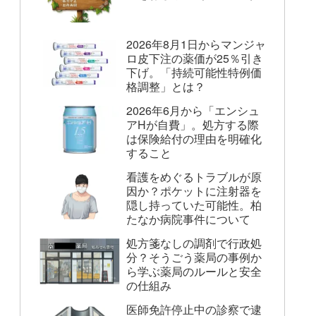
2026年8月1日からマンジャ
ロ皮下注の薬価が25％引き
下げ。「持続可能性特例価
格調整」とは？
2026年6月から「エンシュ
アHが自費」。処方する際
は保険給付の理由を明確化
すること
看護をめぐるトラブルが原
因か？ポケットに注射器を
隠し持っていた可能性。柏
たなか病院事件について
処方箋なしの調剤で行政処
分？そうごう薬局の事例か
ら学ぶ薬局のルールと安全
の仕組み
医師免許停止中の診察で逮