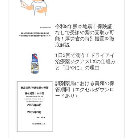
令和8年熊本地震｜保険証
なしで受診や薬の受取が可
能！厚労省の特別措置を徹
底解説
1日3回で潤う！ドライアイ
治療薬ジクアスLXの仕組み
と「目やに」の理由
調剤薬局における書類の保
管期間（エクセルダウンロ
ードあり）