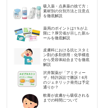
吸入薬・点鼻薬の捨て方：
素材別の分別方法と注意点
を徹底解説
薬局のポイントは1％が上
限に？厚労省が示した新ル
ールを徹底解説
皮膚科における抗ヒスタミ
ン剤の多剤併用：化学構造
から受容体結合までを徹底
解説
沢井製薬が「アミティー
ザ」特許訴訟で勝訴！6月
のジェネリック発売は予定
通りか？
軟膏が皮膚から吸収される
までの時間について