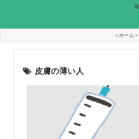
調
＜ホーム＞
皮膚の薄い人