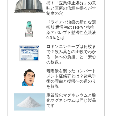
捕！「医業停止処分」の意
味と医療の信頼を揺るがす
制度の穴
ドライアイ治療の新たな選
択肢:世界初のTRPV1拮抗
薬アバレプト懸濁性点眼液
0.3％とは
ロキソニンテープは何枚ま
で？飲み薬との比較でわか
る「体への負担」と「安心
の枚数」
若隆景を襲ったコンパート
メント症候群とは？緊急手
術の理由と復帰への道のり
を解説
重質酸化マグネシウムと酸
化マグネシウムは同じ製品
です