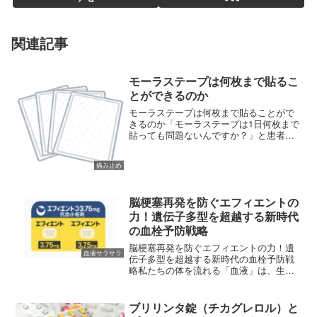
関連記事
モーラステープは何枚まで貼るこ
とができるのか
モーラステープは何枚まで貼ることがで
きるのか「モーラステープは1日何枚まで
貼っても問題ないんですか？」と患者様
からご質問をいただくことがあります。
モーラステープの添付文書には具体的な
痛み止め
枚数が記載されておりませんので、同じ
成分の内服薬の服用上限...
脳梗塞再発を防ぐエフィエントの
力！遺伝子多型を超越する新時代
の血栓予防戦略
脳梗塞再発を防ぐエフィエントの力！遺
血液サラサラ
伝子多型を超越する新時代の血栓予防戦
略私たちの体を流れる「血液」は、生命
を維持するための大動脈です。しかし、
この血液がひとたび「塊（血栓）」とな
り、脳の血管を塞いでしまうと、私たち
ブリリンタ錠（チカグレロル）と
の人生は一瞬にして暗転し...