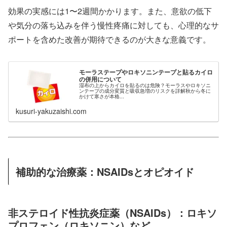
効果の実感には1〜2週間かかります。また、意欲の低下
や気分の落ち込みを伴う慢性疼痛に対しても、心理的なサ
ポートを含めた改善が期待できるのが大きな意義です。
モーラステープやロキソニンテープと貼るカイロ
の併用について
湿布の上からカイロを貼るのは危険？モーラスやロキソニ
ンテープの成分変質と吸収急増のリスクを詳解秋から冬に
かけて寒さが本格...
kusuri-yakuzaishi.com
補助的な治療薬：NSAIDsとオピオイド
非ステロイド性抗炎症薬（NSAIDs）：ロキソ
プロフェン（ロキソニン）など