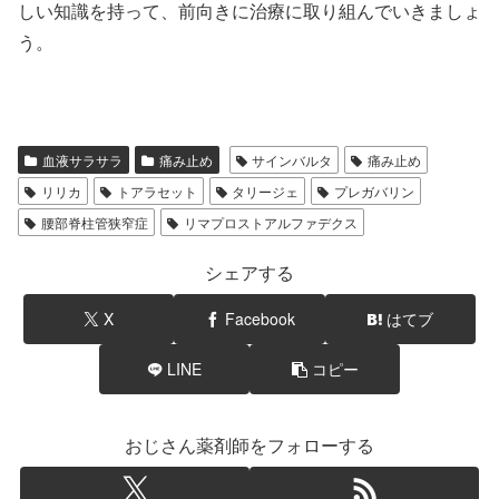
しい知識を持って、前向きに治療に取り組んでいきましょ
う。
血液サラサラ
痛み止め
サインバルタ
痛み止め
リリカ
トアラセット
タリージェ
プレガバリン
腰部脊柱管狭窄症
リマプロストアルファデクス
シェアする
X
Facebook
はてブ
LINE
コピー
おじさん薬剤師をフォローする