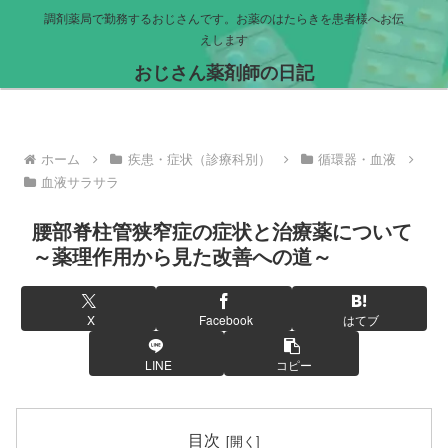
調剤薬局で勤務するおじさんです。お薬のはたらきを患者様へお伝
えします
おじさん薬剤師の日記
ホーム
疾患・症状（診療科別）
循環器・血液
血液サラサラ
腰部脊柱管狭窄症の症状と治療薬について
～薬理作用から見た改善への道～
X
Facebook
はてブ
LINE
コピー
目次