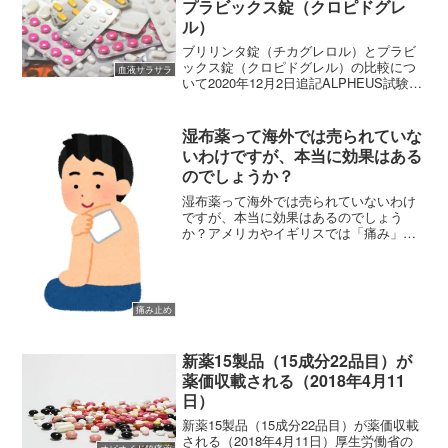
プラビックス錠（クロピドグレ
ル）
ブリリンタ錠（チカグレロル）とプラビ
ックス錠（クロピドグレル）の比較につ
血液サラサラ
いて2020年12月2日追記ALPHEUS試験フ
ランスとチェコの49の病院が参加した共
同研究によると、安定性冠動脈疾患を有
しPCI適応患者を対象として以下の2群に
湿布薬って海外では売られていな
振り分...
いわけですが、本当に効果はある
のでしょうか？
湿布薬って海外では売られていないわけ
ですが、本当に効果はあるのでしょう
か？アメリカやイギリスでは「痛み」に
対しての対処は「飲み薬」や「患部を冷
やす」といった対応が一般的であり、日
本で頻繁に処方される「痛み止めの貼り
薬」は医薬品としてありませ...
痛み止め
新薬15製品（15成分22品目）が
薬価収載される（2018年4月11
日）
新薬15製品（15成分22品目）が薬価収載
される（2018年4月11日）厚生労働省の