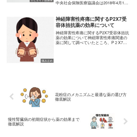
オピオイド鎮痛薬
中央社会保険医療協議会は2018年4月11
日、新薬15製品（15成分22品目）を薬価
収載することを公開しました。
(adsbygoogle = window...
神経障害性疼痛に関するP2X7受
容体拮抗薬の効果について
神経障害性疼痛に関するP2X7受容体拮抗
薬の効果について神経障害性疼痛関連の
薬に関して調べていたところ、P２X7受
容体拮抗薬に関する薬の開発について、
旭化成ファーマとラクオリア創薬との間
でライセンス契約の締結がなされたとい
痛み止め
うニュースを目にし...
花粉症のメカニズムと最適な薬の選び方
徹底解説
慢性腎臓病の初期症状から薬の効果まで
徹底解説