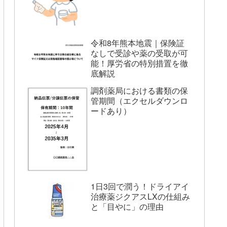
令和8年熊本地震｜保険証
なしで受診や薬の受取が可
能！厚労省の特別措置を徹
底解説
調剤薬局における書類の保
管期間（エクセルダウンロ
ードあり）
1日3回で潤う！ドライアイ
治療薬ジクアスLXの仕組み
と「目やに」の理由