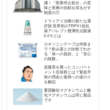
捕！「医業停止処分」の意
味と医療の信頼を揺るがす
制度の穴
ドライアイ治療の新たな選
択肢:世界初のTRPV1拮抗
薬アバレプト懸濁性点眼液
0.3％とは
ロキソニンテープは何枚ま
で？飲み薬との比較でわか
る「体への負担」と「安心
の枚数」
若隆景を襲ったコンパート
メント症候群とは？緊急手
術の理由と復帰への道のり
を解説
重質酸化マグネシウムと酸
化マグネシウムは同じ製品
です