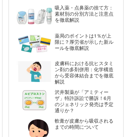
吸入薬・点鼻薬の捨て方：
素材別の分別方法と注意点
を徹底解説
薬局のポイントは1％が上
限に？厚労省が示した新ル
ールを徹底解説
皮膚科における抗ヒスタミ
ン剤の多剤併用：化学構造
から受容体結合までを徹底
解説
沢井製薬が「アミティー
ザ」特許訴訟で勝訴！6月
のジェネリック発売は予定
通りか？
軟膏が皮膚から吸収される
までの時間について