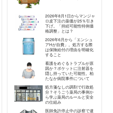
2026年8月1日からマンジャ
ロ皮下注の薬価が25％引き
下げ。「持続可能性特例価
格調整」とは？
2026年6月から「エンシュ
アHが自費」。処方する際
は保険給付の理由を明確化
すること
看護をめぐるトラブルが原
因か？ポケットに注射器を
隠し持っていた可能性。柏
たなか病院事件について
処方箋なしの調剤で行政処
分？そうごう薬局の事例か
ら学ぶ薬局のルールと安全
の仕組み
医師免許停止中の診察で逮