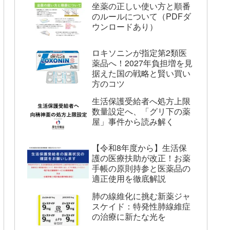
坐薬の正しい使い方と順番
のルールについて（PDFダ
ウンロードあり）
ロキソニンが指定第2類医
薬品へ！2027年負担増を見
据えた国の戦略と賢い買い
方のコツ
生活保護受給者へ処方上限
数量設定へ、「グリ下の薬
屋」事件から読み解く
【令和8年度から】生活保
護の医療扶助が改正！お薬
手帳の原則持参と医薬品の
適正使用を徹底解説
肺の線維化に挑む新薬ジャ
スケイド：特発性肺線維症
の治療に新たな光を