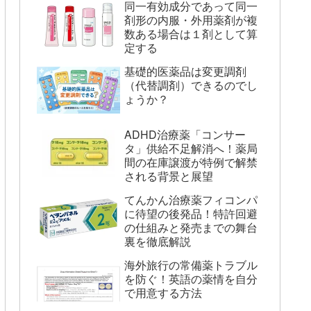
同一有効成分であって同一
剤形の内服・外用薬剤が複
数ある場合は１剤として算
定する
基礎的医薬品は変更調剤
（代替調剤）できるのでし
ょうか？
ADHD治療薬「コンサー
タ」供給不足解消へ！薬局
間の在庫譲渡が特例で解禁
される背景と展望
てんかん治療薬フィコンパ
に待望の後発品！特許回避
の仕組みと発売までの舞台
裏を徹底解説
海外旅行の常備薬トラブル
を防ぐ！英語の薬情を自分
で用意する方法