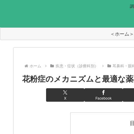
調
＜ホーム＞
ホーム
疾患・症状（診療科別）
耳鼻科・眼
花粉症のメカニズムと最適な薬
X
Facebook