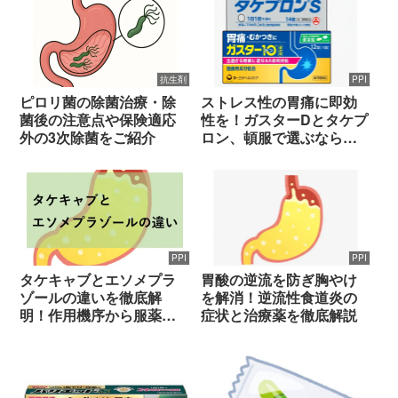
抗生剤
PPI
ピロリ菌の除菌治療・除
ストレス性の胃痛に即効
菌後の注意点や保険適応
性を！ガスターDとタケプ
外の3次除菌をご紹介
ロン、頓服で選ぶならど
っちが正解か？
PPI
PPI
タケキャブとエソメプラ
胃酸の逆流を防ぎ胸やけ
ゾールの違いを徹底解
を解消！逆流性食道炎の
明！作用機序から服薬指
症状と治療薬を徹底解説
導の極意まで