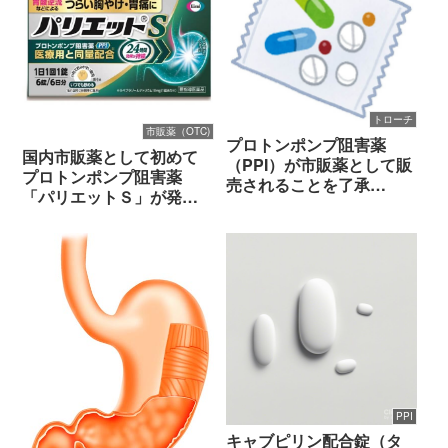
トローチ
市販薬（OTC)
プロトンポンプ阻害薬
国内市販薬として初めて
（PPI）が市販薬として販
プロトンポンプ阻害薬
売されることを了承
「パリエットＳ」が発売
（2024/12/23）
開始（2025/6/3）
PPI
キャブピリン配合錠（タ