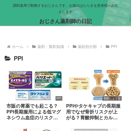
調剤薬局で勤務するおじさんです。お薬のはたらきを患者様へお伝
えします
おじさん薬剤師の日記
ホーム
薬剤・製剤知識
薬効別分類
PPI
PPI
PPI
骨粗しょう症
市販の胃薬でも起こる？
PPIやタケキャブの長期服
PPI長期服用による低マグ
用でなぜ骨折リスクが上
ネシウム血症のリスクと
がる？胃酸抑制とカルシ
対策
ウム吸収の深い関係