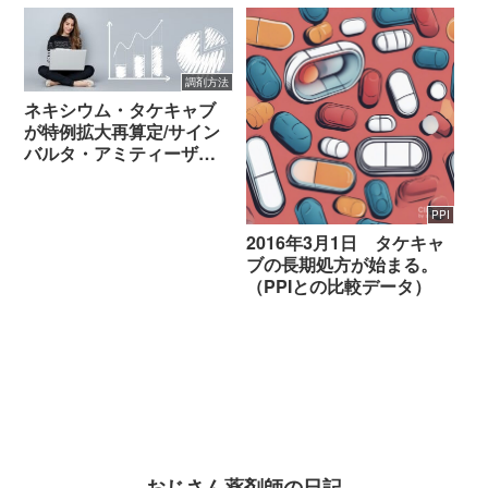
調剤方法
ネキシウム・タケキャブ
が特例拡大再算定/サイン
バルタ・アミティーザ等
が市場拡大再算定の対象
PPI
2016年3月1日 タケキャ
ブの長期処方が始まる。
（PPIとの比較データ）
おじさん薬剤師の日記