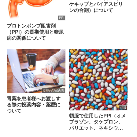
ケキャブとバイアスピリ
ンの合剤）について
PPI
プロトンポンプ阻害剤
（PPI）の長期使用と糖尿
病の関係について
薬歴の記載内容
胃薬を患者様へお渡しす
る際の投薬内容・薬歴に
頓服
ついて
頓服で使用したPPI（オメ
プラゾン、タケプロン、
パリエット、ネキシウ
ム）の効果について