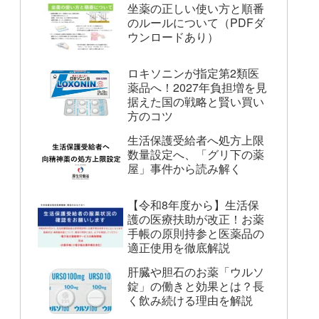
坐薬の正しい使い方と順番
のルールについて（PDFダ
ウンロードあり）
ロキソニンが指定第2類医
薬品へ！2027年負担増を見
据えた国の戦略と賢い買い
方のコツ
生活保護受給者へ処方上限
数量設定へ、「グリ下の薬
屋」事件から読み解く
【令和8年度から】生活保
護の医療扶助が改正！お薬
手帳の原則持参と医薬品の
適正使用を徹底解説
肝臓や胆石のお薬「ウルソ
錠」の働きと効果とは？長
く飲み続ける理由を解説