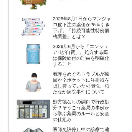
2026年8月1日からマンジャ
ロ皮下注の薬価が25％引き
下げ。「持続可能性特例価
格調整」とは？
2026年6月から「エンシュ
アHが自費」。処方する際
は保険給付の理由を明確化
すること
看護をめぐるトラブルが原
因か？ポケットに注射器を
隠し持っていた可能性。柏
たなか病院事件について
処方箋なしの調剤で行政処
分？そうごう薬局の事例か
ら学ぶ薬局のルールと安全
の仕組み
医師免許停止中の診察で逮