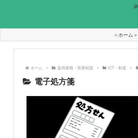
調
＜ホーム＞
ホーム
薬局業務・医療制度
ICT・制度
電子処方箋