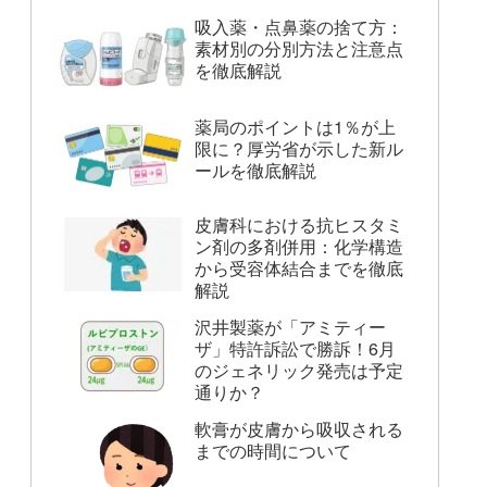
吸入薬・点鼻薬の捨て方：
素材別の分別方法と注意点
を徹底解説
薬局のポイントは1％が上
限に？厚労省が示した新ル
ールを徹底解説
皮膚科における抗ヒスタミ
ン剤の多剤併用：化学構造
から受容体結合までを徹底
解説
沢井製薬が「アミティー
ザ」特許訴訟で勝訴！6月
のジェネリック発売は予定
通りか？
軟膏が皮膚から吸収される
までの時間について