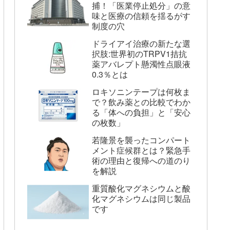
捕！「医業停止処分」の意
味と医療の信頼を揺るがす
制度の穴
ドライアイ治療の新たな選
択肢:世界初のTRPV1拮抗
薬アバレプト懸濁性点眼液
0.3％とは
ロキソニンテープは何枚ま
で？飲み薬との比較でわか
る「体への負担」と「安心
の枚数」
若隆景を襲ったコンパート
メント症候群とは？緊急手
術の理由と復帰への道のり
を解説
重質酸化マグネシウムと酸
化マグネシウムは同じ製品
です