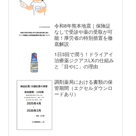
令和8年熊本地震｜保険証
なしで受診や薬の受取が可
能！厚労省の特別措置を徹
底解説
1日3回で潤う！ドライアイ
治療薬ジクアスLXの仕組み
と「目やに」の理由
調剤薬局における書類の保
管期間（エクセルダウンロ
ードあり）