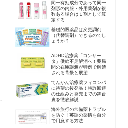
同一有効成分であって同一
剤形の内服・外用薬剤が複
数ある場合は１剤として算
定する
基礎的医薬品は変更調剤
（代替調剤）できるのでし
ょうか？
ADHD治療薬「コンサー
タ」供給不足解消へ！薬局
間の在庫譲渡が特例で解禁
される背景と展望
てんかん治療薬フィコンパ
に待望の後発品！特許回避
の仕組みと発売までの舞台
裏を徹底解説
海外旅行の常備薬トラブル
を防ぐ！英語の薬情を自分
で用意する方法