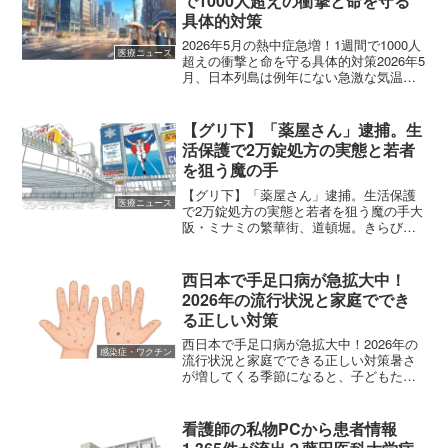
で1000人超えの衝撃と命を守る
具体的対策
2026年5月の熱中症急増！1週間で1000人
医療ニュース
超えの衝撃と命を守る具体的対策2026年5
月、日本列島は例年にない急激な気温上
昇に見舞われています。まだ体が暑さに
慣れていないこの時期、私たちの健康を
脅かす「熱中症」が猛威を振るっていま
【グリ下】「薬屋さん」逮捕。生
す。総務...
活保護で2万錠処方の実態と若者
を狙う魔の手
【グリ下】「薬屋さん」逮捕。生活保護
医療ニュース
で2万錠処方の実態と若者を狙う魔の手大
阪・ミナミの繁華街、道頓堀。きらびや
かなネオンが輝く「グリコ看板」の下、
通称「グリ下」と呼ばれる場所に集う若
者たちの間で、一人の男が「薬屋さん」
西日本で手足口病が急拡大中！
と呼ばれていました。2...
2026年の流行状況と家庭ででき
る正しい対策
西日本で手足口病が急拡大中！2026年の
感染症・ワクチン
流行状況と家庭でできる正しい対策暑さ
が増してくる季節になると、子どもたち
の間で流行し始める感染症があります。
その代表格とも言えるのが「手足口病
（てあしくちびょう）」です。2026年、
看護師の私物PCから患者情報
この手足口病が西日...