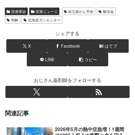
医療事故
医療ニュース
前立腺がん手術
解決金
和解
北海道ガンセンター
シェアする
X
Facebook
はてブ
LINE
コピー
おじさん薬剤師をフォローする
関連記事
2026年5月の熱中症急増！1週間