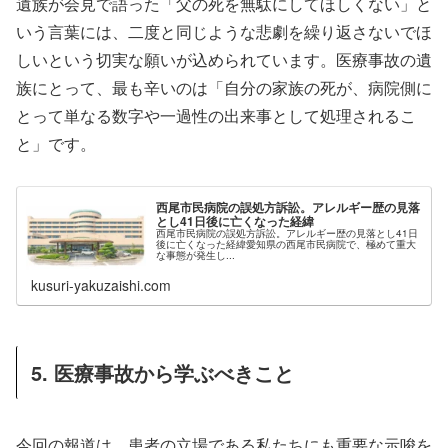
遺族が会見で語った「父の死を無駄にしてほしくない」と
いう言葉には、二度と同じような悲劇を繰り返さないでほ
しいという切実な願いが込められています。医療事故の遺
族にとって、最も辛いのは「自分の家族の死が、病院側に
とって単なる数字や一過性の出来事として処理されるこ
と」です。
西尾市民病院の誤処方訴訟。アレルギー歴の見落
とし41日後に亡くなった経緯
西尾市民病院の誤処方訴訟。アレルギー歴の見落とし41日
後に亡くなった経緯愛知県の西尾市民病院で、極めて重大
な事態が発生し...
kusuri-yakuzaishi.com
5. 医療事故から学ぶべきこと
今回の報道は、患者の立場である私たちにも重要な示唆を