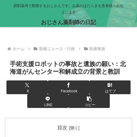
調剤薬局で勤務するおじさんです。お薬のはたらきを患者様へお伝
えします
おじさん薬剤師の日記
ホーム
医療ニュース・行政
医療事故
手術支援ロボットの事故と遺族の願い：北
海道がんセンター和解成立の背景と教訓
X
Facebook
はてブ
LINE
コピー
目次