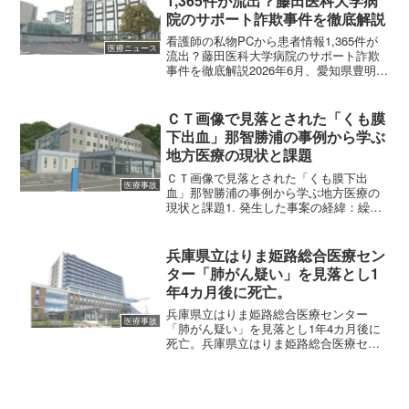
1,365件が流出？藤田医科大学病
院のサポート詐欺事件を徹底解説
看護師の私物PCから患者情報1,365件が
医療ニュース
流出？藤田医科大学病院のサポート詐欺
事件を徹底解説2026年6月、愛知県豊明市
の藤田医科大学病院において、患者さん
の大切な個人情報が外部に漏えいした可
能性があるという衝撃的なニュースが飛
ＣＴ画像で見落とされた「くも膜
び込んできま...
下出血」那智勝浦の事例から学ぶ
地方医療の現状と課題
ＣＴ画像で見落とされた「くも膜下出
医療事故
血」那智勝浦の事例から学ぶ地方医療の
現状と課題1. 発生した事案の経緯：繰り
返された「異常なし」の診断今回の事案
は、2026年5月、和歌山県那智勝浦町にあ
る「那智勝浦町立温泉病院」で発生しま
兵庫県立はりま姫路総合医療セン
した。被害に遭っ...
ター「肺がん疑い」を見落とし1
年4カ月後に死亡。
兵庫県立はりま姫路総合医療センター
医療事故
「肺がん疑い」を見落とし1年4カ月後に
死亡。兵庫県立はりま姫路総合医療セン
ターで、極めて深刻な医療事故が発生し
ました。70代の男性患者が、本来であれ
ば早期に発見・治療が開始されるべきで
あった「肺がん」の兆候...