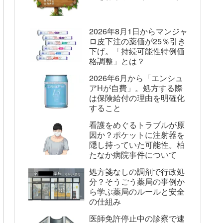
2026年8月1日からマンジャ
ロ皮下注の薬価が25％引き
下げ。「持続可能性特例価
格調整」とは？
2026年6月から「エンシュ
アHが自費」。処方する際
は保険給付の理由を明確化
すること
看護をめぐるトラブルが原
因か？ポケットに注射器を
隠し持っていた可能性。柏
たなか病院事件について
処方箋なしの調剤で行政処
分？そうごう薬局の事例か
ら学ぶ薬局のルールと安全
の仕組み
医師免許停止中の診察で逮