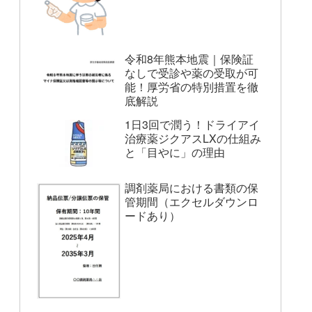
令和8年熊本地震｜保険証
なしで受診や薬の受取が可
能！厚労省の特別措置を徹
底解説
1日3回で潤う！ドライアイ
治療薬ジクアスLXの仕組み
と「目やに」の理由
調剤薬局における書類の保
管期間（エクセルダウンロ
ードあり）