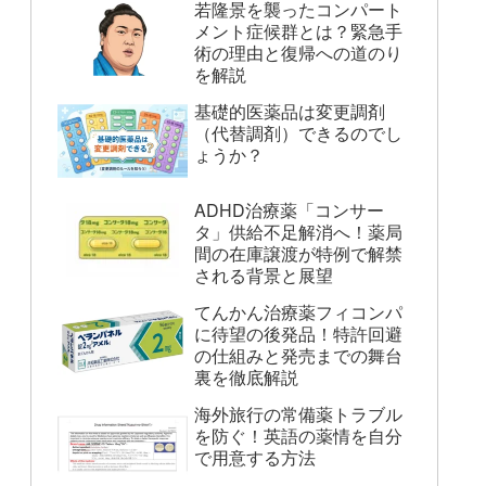
若隆景を襲ったコンパート
メント症候群とは？緊急手
術の理由と復帰への道のり
を解説
基礎的医薬品は変更調剤
（代替調剤）できるのでし
ょうか？
ADHD治療薬「コンサー
タ」供給不足解消へ！薬局
間の在庫譲渡が特例で解禁
される背景と展望
てんかん治療薬フィコンパ
に待望の後発品！特許回避
の仕組みと発売までの舞台
裏を徹底解説
海外旅行の常備薬トラブル
を防ぐ！英語の薬情を自分
で用意する方法