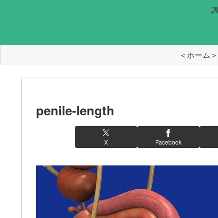
調
＜ホーム＞
penile-length
X
Facebook