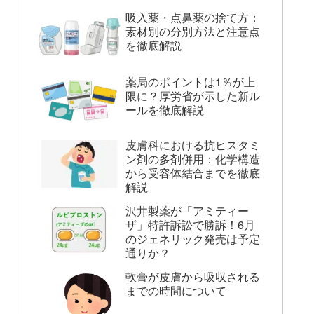
吸入薬・点鼻薬の捨て方：
素材別の分別方法と注意点
を徹底解説
薬局のポイントは1％が上
限に？厚労省が示した新ル
ールを徹底解説
皮膚科における抗ヒスタミ
ン剤の多剤併用：化学構造
から受容体結合までを徹底
解説
沢井製薬が「アミティー
ザ」特許訴訟で勝訴！6月
のジェネリック発売は予定
通りか？
軟膏が皮膚から吸収される
までの時間について