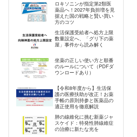
ロキソニンが指定第2類医
薬品へ！2027年負担増を見
据えた国の戦略と賢い買い
方のコツ
生活保護受給者へ処方上限
数量設定へ、「グリ下の薬
屋」事件から読み解く
坐薬の正しい使い方と順番
のルールについて（PDFダ
ウンロードあり）
【令和8年度から】生活保
護の医療扶助が改正！お薬
手帳の原則持参と医薬品の
適正使用を徹底解説
肺の線維化に挑む新薬ジャ
スケイド：特発性肺線維症
の治療に新たな光を