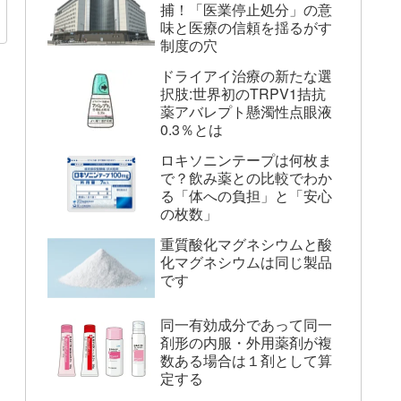
捕！「医業停止処分」の意
味と医療の信頼を揺るがす
制度の穴
ドライアイ治療の新たな選
択肢:世界初のTRPV1拮抗
薬アバレプト懸濁性点眼液
0.3％とは
ロキソニンテープは何枚ま
で？飲み薬との比較でわか
る「体への負担」と「安心
の枚数」
重質酸化マグネシウムと酸
化マグネシウムは同じ製品
です
同一有効成分であって同一
剤形の内服・外用薬剤が複
数ある場合は１剤として算
定する