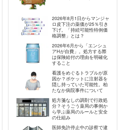
2026年8月1日からマンジャ
ロ皮下注の薬価が25％引き
下げ。「持続可能性特例価
格調整」とは？
2026年6月から「エンシュ
アHが自費」。処方する際
は保険給付の理由を明確化
すること
看護をめぐるトラブルが原
因か？ポケットに注射器を
隠し持っていた可能性。柏
たなか病院事件について
処方箋なしの調剤で行政処
分？そうごう薬局の事例か
ら学ぶ薬局のルールと安全
の仕組み
医師免許停止中の診察で逮