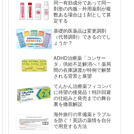
同一有効成分であって同一
剤形の内服・外用薬剤が複
数ある場合は１剤として算
定する
基礎的医薬品は変更調剤
（代替調剤）できるのでし
ょうか？
ADHD治療薬「コンサー
タ」供給不足解消へ！薬局
間の在庫譲渡が特例で解禁
される背景と展望
てんかん治療薬フィコンパ
に待望の後発品！特許回避
の仕組みと発売までの舞台
裏を徹底解説
海外旅行の常備薬トラブル
を防ぐ！英語の薬情を自分
で用意する方法