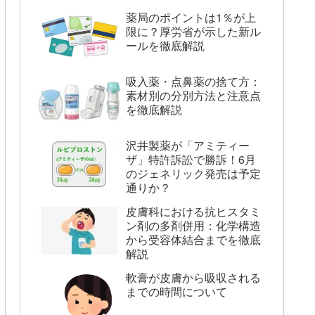
薬局のポイントは1％が上
限に？厚労省が示した新ル
ールを徹底解説
吸入薬・点鼻薬の捨て方：
素材別の分別方法と注意点
を徹底解説
沢井製薬が「アミティー
ザ」特許訴訟で勝訴！6月
のジェネリック発売は予定
通りか？
皮膚科における抗ヒスタミ
ン剤の多剤併用：化学構造
から受容体結合までを徹底
解説
軟膏が皮膚から吸収される
までの時間について