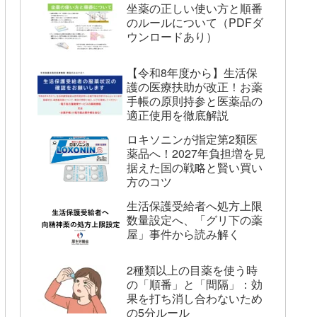
坐薬の正しい使い方と順番
のルールについて（PDFダ
ウンロードあり）
【令和8年度から】生活保
護の医療扶助が改正！お薬
手帳の原則持参と医薬品の
適正使用を徹底解説
ロキソニンが指定第2類医
薬品へ！2027年負担増を見
据えた国の戦略と賢い買い
方のコツ
生活保護受給者へ処方上限
数量設定へ、「グリ下の薬
屋」事件から読み解く
2種類以上の目薬を使う時
の「順番」と「間隔」：効
果を打ち消し合わないため
の5分ルール