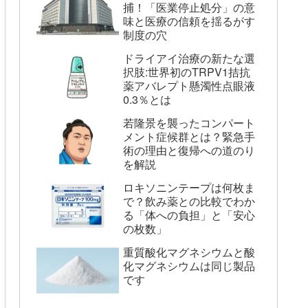
捕！「医業停止処分」の意
味と医療の信頼を揺るがす
制度の穴
ドライアイ治療の新たな選
択肢:世界初のTRPV1拮抗
薬アバレプト懸濁性点眼液
0.3％とは
若隆景を襲ったコンパート
メント症候群とは？緊急手
術の理由と復帰への道のり
を解説
ロキソニンテープは何枚ま
で？飲み薬との比較でわか
る「体への負担」と「安心
の枚数」
重質酸化マグネシウムと酸
化マグネシウムは同じ製品
です