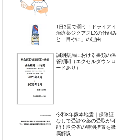
1日3回で潤う！ドライアイ
治療薬ジクアスLXの仕組み
と「目やに」の理由
調剤薬局における書類の保
管期間（エクセルダウンロ
ードあり）
令和8年熊本地震｜保険証
なしで受診や薬の受取が可
能！厚労省の特別措置を徹
底解説