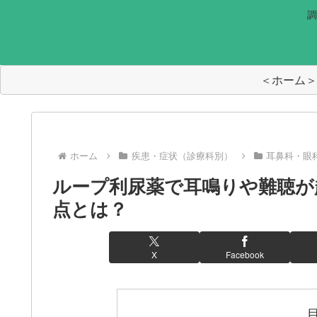
調
＜ホーム＞
ホーム
疾患・症状（診療科別）
耳鼻科・眼
ループ利尿薬で耳鳴りや難聴が
点とは？
X
Facebook