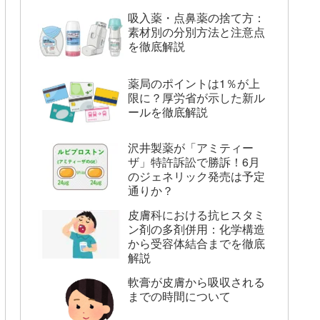
吸入薬・点鼻薬の捨て方：
素材別の分別方法と注意点
を徹底解説
薬局のポイントは1％が上
限に？厚労省が示した新ル
ールを徹底解説
沢井製薬が「アミティー
ザ」特許訴訟で勝訴！6月
のジェネリック発売は予定
通りか？
皮膚科における抗ヒスタミ
ン剤の多剤併用：化学構造
から受容体結合までを徹底
解説
軟膏が皮膚から吸収される
までの時間について