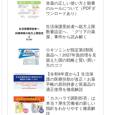
坐薬の正しい使い方と順番
のルールについて（PDFダ
ウンロードあり）
生活保護受給者へ処方上限
数量設定へ、「グリ下の薬
屋」事件から読み解く
ロキソニンが指定第2類医
薬品へ！2027年負担増を見
据えた国の戦略と賢い買い
方のコツ
【令和8年度から】生活保
護の医療扶助が改正！お薬
手帳の原則持参と医薬品の
適正使用を徹底解説
「カスハラで調剤拒否」は
本当？厚生労働省の新しい
指針をわかりやすく徹底解
説