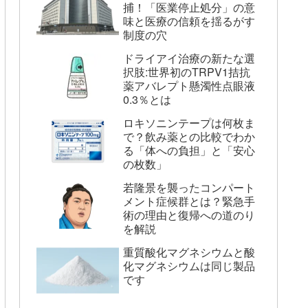
捕！「医業停止処分」の意
味と医療の信頼を揺るがす
制度の穴
ドライアイ治療の新たな選
択肢:世界初のTRPV1拮抗
薬アバレプト懸濁性点眼液
0.3％とは
ロキソニンテープは何枚ま
で？飲み薬との比較でわか
る「体への負担」と「安心
の枚数」
若隆景を襲ったコンパート
メント症候群とは？緊急手
術の理由と復帰への道のり
を解説
重質酸化マグネシウムと酸
化マグネシウムは同じ製品
です