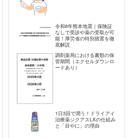
令和8年熊本地震｜保険証
なしで受診や薬の受取が可
能！厚労省の特別措置を徹
底解説
調剤薬局における書類の保
管期間（エクセルダウンロ
ードあり）
1日3回で潤う！ドライアイ
治療薬ジクアスLXの仕組み
と「目やに」の理由