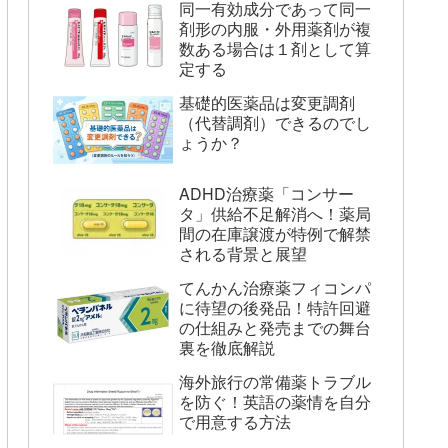
同一有効成分であって同一
剤形の内服・外用薬剤が複
数ある場合は１剤として算
定する
基礎的医薬品は変更調剤
（代替調剤）できるのでし
ょうか？
ADHD治療薬「コンサー
タ」供給不足解消へ！薬局
間の在庫譲渡が特例で解禁
される背景と展望
てんかん治療薬フィコンパ
に待望の後発品！特許回避
の仕組みと発売までの舞台
裏を徹底解説
海外旅行の常備薬トラブル
を防ぐ！英語の薬情を自分
で用意する方法