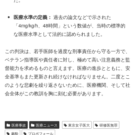
医療水準の定義：
過去の論文などで示された
「4mg/kg/h、48時間」という数値が、当時の標準的
な医療水準として法的に認められました。
この判決は、若手医師を過度な刑事責任から守る一方で、
ベテラン指導医や責任者に対し、極めて高い注意義務と監
督能力を求めるものと言えます。医療の進歩とともに、安
全基準もまた更新され続けなければなりません。二度とこ
のような悲劇を繰り返さないために、医療機関、そして社
会全体がこの教訓を胸に刻む必要があります。
医療事故
医療ニュース
東京女子医大
研修医無罪
麻酔
プロポフォール