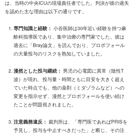
は、当時の中央ICUの現場責任者でした。判決が彼の過失
を認めた主な理由は以下の通りです。
専門知識と経験：
小谷医師は30年近い経験を持つ麻
酔科指導医であり、集中治療の専門家でした。彼は
過去に「Bray論文」を読んでおり、プロポフォール
の大量投与のリスクを熟知していました。
漫然とした投与継続：
男児の心電図に異常（陰性T
波）が現れ、投与量・時間ともに目安を大きく超え
ていた時点でも、他の薬剤（ミダゾラムなど）への
変更を指示せず、漫然とプロポフォールを使い続け
たことが問題視されました。
注意義務違反：
裁判所は、「専門医であればPRISを
予見し、投与を中止すべきだった」と断じ、その注