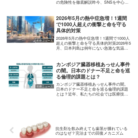
の危険性を徹底解説昨今、SNSを中心に
「マンジャロ」という名前が、美容や痩
身を目的とした「やせ薬」として大きな
話題となっています。しかし、その背景
2026年5月の熱中症急増！1週間
には本来の目的である...
で1000人超えの衝撃と命を守る
具体的対策
2026年5月の熱中症急増！1週間で1000人
医療ニュース
超えの衝撃と命を守る具体的対策2026年5
月、日本列島は例年にない急激な気温上
昇に見舞われています。まだ体が暑さに
慣れていないこの時期、私たちの健康を
脅かす「熱中症」が猛威を振るっていま
カンボジア臓器移植あっせん事件
す。総務...
の闇。日本のドナー不足と命を巡
る倫理的課題とは？
カンボジア臓器移植あっせん事件の闇。
医療ニュース
日本のドナー不足と命を巡る倫理的課題
とは？近年、私たちの社会では医療技術
が目覚ましく進歩し、かつては「不治の
病」とされていた病気も、移植手術によ
って完治や改善が見込める時代となりま
した。しかし、その光の陰...
抗生剤を飲み終えても歯茎が腫れている
のはなぜ？完治までの回復メカニズム