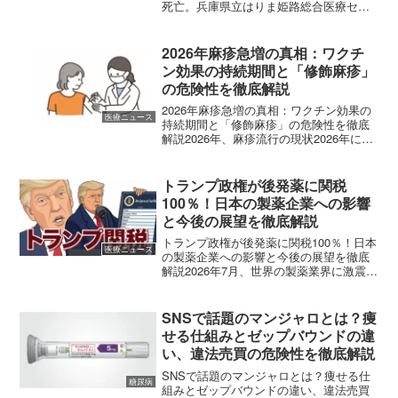
死亡。兵庫県立はりま姫路総合医療セン
ターで、極めて深刻な医療事故が発生し
ました。70代の男性患者が、本来であれ
ば早期に発見・治療が開始されるべきで
2026年麻疹急増の真相：ワクチ
あった「肺がん」の兆候...
ン効果の持続期間と「修飾麻疹」
の危険性を徹底解説
2026年麻疹急増の真相：ワクチン効果の
医療ニュース
持続期間と「修飾麻疹」の危険性を徹底
解説2026年、麻疹流行の現状2026年に入
り、日本国内で麻疹（はしか）の感染報
告が急増しています。4月上旬の時点で、
すでに全国の感染者数は230人を超え、こ
トランプ政権が後発薬に関税
れは前...
100％！日本の製薬企業への影響
と今後の展望を徹底解説
トランプ政権が後発薬に関税100％！日本
医療ニュース
の製薬企業への影響と今後の展望を徹底
解説2026年7月、世界の製薬業界に激震が
走りました。トランプ米大統領が、後発
医薬品（ジェネリック医薬品）に対する
関税を、2年後から「100％」に引き上げ
SNSで話題のマンジャロとは？痩
ると表明し...
せる仕組みとゼップバウンドの違
い、違法売買の危険性を徹底解説
SNSで話題のマンジャロとは？痩せる仕
糖尿病
組みとゼップバウンドの違い、違法売買