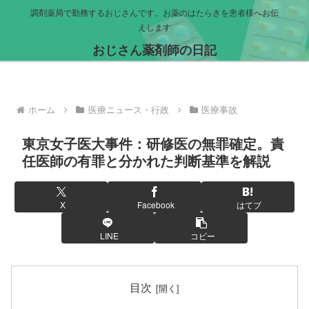
調剤薬局で勤務するおじさんです。お薬のはたらきを患者様へお伝
えします
おじさん薬剤師の日記
ホーム
医療ニュース・行政
医療事故
東京女子医大事件：研修医の無罪確定。責
任医師の有罪と分かれた判断基準を解説
X
Facebook
はてブ
LINE
コピー
目次