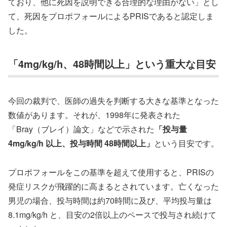
ており、他に死因を説明できる合理的な理由がない」とし
て、死因をプロポフォールによるPRISであると認定しま
した。
「4mg/kg/h、48時間以上」という重大な目安
今回の裁判で、医師の過失を判断する大きな基準となった
数値があります。それが、1998年に発表された
「Bray（ブレイ）論文」などで示された
「投与量
4mg/kg/h 以上、投与時間 48時間以上」
という目安です。
プロポフォールをこの基準を超えて使用すると、PRISの
発症リスクが飛躍的に高まるとされています。亡くなった
男児の場合、投与時間は約70時間に及び、平均投与量は
8.1mg/kg/h と、目安の2倍以上のペースで投与され続けて