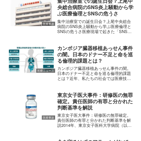
集中治療室での誕生日会？上尾中
を開始した処方箋...
央総合病院のSNS炎上騒動から学
ぶ医療倫理とSNSの危うさ
集中治療室での誕生日会？上尾中央総合
医療事故
病院のSNS炎上騒動から学ぶ医療倫理と
SNSの危うさ医療現場で起きた「SNS炎
上事件」埼玉県にある「上尾中央総合病
院」の集中治療室（CCU）において、複
数の看護師が勤務中に誕生日パーティー
カンボジア臓器移植あっせん事件
を開催し、その様...
の闇。日本のドナー不足と命を巡
る倫理的課題とは？
カンボジア臓器移植あっせん事件の闇。
医療ニュース
日本のドナー不足と命を巡る倫理的課題
とは？近年、私たちの社会では医療技術
が目覚ましく進歩し、かつては「不治の
病」とされていた病気も、移植手術によ
って完治や改善が見込める時代となりま
東京女子医大事件：研修医の無罪
した。しかし、その光の陰...
確定。責任医師の有罪と分かれた
判断基準を解説
東京女子医大事件：研修医の無罪確定。
医療事故
責任医師の有罪と分かれた判断基準を解
説2014年、東京女子医科大学病院（以
下、女子医大病院）で発生した痛ましい
医療事故から12年。当時2歳10カ月の男の
子が鎮静剤「プロポフォール」の投与後