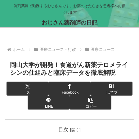
調剤薬局で勤務するおじさんです。お薬のはたらきを患者様へお伝
えします
おじさん薬剤師の日記
ホーム
医療ニュース・行政
医療ニュース
岡山大学が開発！食道がん新薬テロメライ
シンの仕組みと臨床データを徹底解説
X
Facebook
はてブ
LINE
コピー
目次