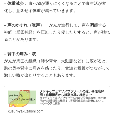
– 体重減少
： 食べ物が通りにくくなることで食生活が変
化し、意図せず体重が減っていきます。
– 声のかすれ（嗄声）
： がんが進行して、声を調節する
神経（反回神経）を圧迫したり侵したりすると、声が枯れ
ることがあります。
– 背中の痛み・咳
：
がんが周囲の組織（肺や背骨、大動脈など）に広がると、
胸の奥や背中に痛みを感じたり、食道と気管がつながって
激しい咳が出たりすることもあります。
タケキャブとエソメプラゾールの違いを徹底解
明！作用機序から服薬指導の極意まで
タケキャブとエソメプラゾールの違いを徹底解明！作用機
序から服薬指導の極意まで胃酸関連疾患の治療において、
今や中心的な役割...
kusuri-yakuzaishi.com