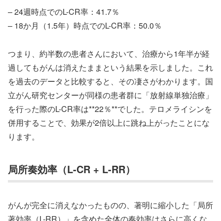
– 24週時点でのL-CR率：41.7％
– 18か月（1.5年）時点でのL-CR率：50.0％
つまり、約半数の患者さんにおいて、治療から1年半が経
過してもがんは消えたままという結果を示しました。これ
を過去のデータと比較すると、その凄さがわかります。国
立がん研究センターが同様の患者群に「放射線単独治療」
を行った際のL-CR率は**22％**でした。テロメライシンを
併用することで、効果が2倍以上に跳ね上がったことにな
ります。
局所奏効率（L-CR + L-RR）
がんが完全に消えなかったものの、著明に縮小した「局所
著効率（L-RR）」を含めた全体の奏効率はさらに高くな