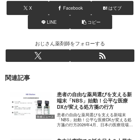
X
Facebook
はてブ
LINE
コピー
おじさん薬剤師をフォローする
関連記事
患者の自由な薬局選びを支える新
端末「NBS」始動！公平な医療
DXが変える処方箋の行方
患者の自由な薬局選びを支える新端末
医療ニュース
「NBS」始動！公平な医療DXが変える処
方箋の行方2026年4月、日本の医療現場に
おいて「処方箋（しょほうせん）の送り
方」が大きく変わろうとしています。日
本薬剤師会（以下、日薬）が正式に受付