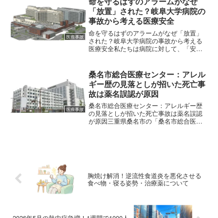
命を守るはずのアラームがなぜ
に亡くなった事件...
「放置」された？岐阜大学病院の
事故から考える医療安全
命を守るはずのアラームがなぜ「放置」
医療事故
された？岐阜大学病院の事故から考える
医療安全私たちは病院に対して、「安全
地帯」であることを期待しています。病
気や怪我を治す場所である以上、そこで
は最新の注意が払われ、不慮の事態には
桑名市総合医療センター：アレル
即座に対応してもらえると...
ギー歴の見落としが招いた死亡事
故は薬名誤認が原因
桑名市総合医療センター：アレルギー歴
医療事故
の見落としが招いた死亡事故は薬名誤認
が原因三重県桑名市の「桑名市総合医療
センター」で発生した、医療事故につい
て記者会見が行われました。過去に重い
薬物アレルギーを経験し、その事実がカ
ルテに明記されていたにも...
胸焼け解消！逆流性食道炎を悪化させる
食べ物・寝る姿勢・治療薬について
2026年5月の熱中症急増！1週間で1000人