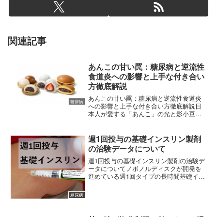
関連記事
あんこの甘い罠：糖尿病と逆流性
食道炎への影響と上手な付き合い
方徹底解説
あんこの甘い罠：糖尿病と逆流性食道炎
糖尿病
への影響と上手な付き合い方徹底解説日
本人が愛する「あんこ」の光と影小豆を
丁寧に炊き上げ、砂糖をたっぷりと加え
て作られる「あんこ」。お正月のお餅、
春のぼたもち、秋のおはぎ、そして日常
週1回投与の基礎インスリン製剤
のどら焼きやたい焼きまで...
の治験データについて
週1回投与の基礎インスリン製剤の治験デ
ータについてノボノルディスクが開発を
進めている週1回タイプの長時間基礎イン
スリンアナログ製剤「インスリン
icodec」の治験データが公開されました
糖尿病
ので下記します。 (adsbygoogle = wind...