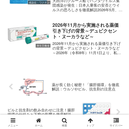
大西洋のクルーズ船でハンタウイルス集
感染症・ワクチン
団感染が発生：日本人乗客の安否とウイ
ルスの恐ろしさを徹底解説2026年5月、大
西洋を航行中のクルーズ船「MVホンディ
ウス」において、恐ろしいニュースが飛
び込んできました。ネズミなどのげっ歯
2026年11月から実施される薬価
類を介して感染す...
引き下げの背景～デュピクセン
ト・ヌーカラなど～
2026年11月から実施される薬価引き下げ
厚生労働省
の背景～デュピクセント・ヌーカラなど
～2026年（令和8年）11月1日より、私た
ちが病院で処方される一部の医薬品の価
格、すなわち「薬価」が改定されます。
厚生労働省の諮問機関である中央社会保
険医療協議...
薬が長く効く秘密！「腸肝循環」を徹底
解説：ウルソやピル、抗生剤の注意点
ピルと抗生剤の飲み合わせに注意！腸肝
循環の仕組みと下痢の影響を徹底解説
メニュー
ホーム
検索
トップ
サイドバー