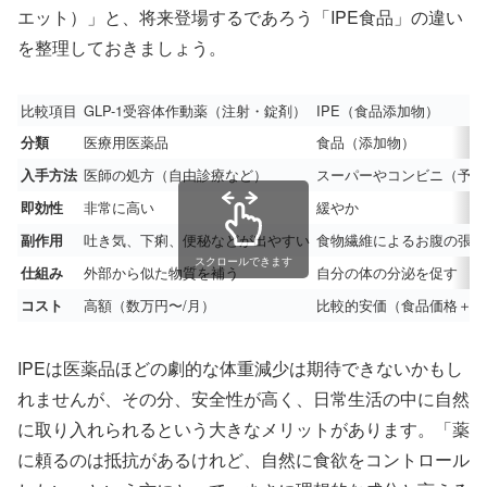
エット）」と、将来登場するであろう「IPE食品」の違い
を整理しておきましょう。
比較項目
GLP-1受容体作動薬（注射・錠剤）
IPE（食品添加物）
医療用医薬品
食品（添加物）
分類
医師の処方（自由診療など）
スーパーやコンビニ（予定
入手方法
非常に高い
緩やか
即効性
吐き気、下痢、便秘などが出やすい
食物繊維によるお腹の張り
副作用
スクロールできます
外部から似た物質を補う
自分の体の分泌を促す
仕組み
高額（数万円〜/月）
比較的安価（食品価格＋α
コスト
IPEは医薬品ほどの劇的な体重減少は期待できないかもし
れませんが、その分、安全性が高く、日常生活の中に自然
に取り入れられるという大きなメリットがあります。「薬
に頼るのは抵抗があるけれど、自然に食欲をコントロール