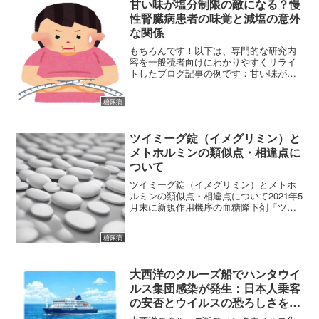
甘い味が塩分制限の敵になる？慢
性腎臓病患者の味覚と減塩の意外
な関係
もちろんです！以下は、専門的な研究内
容を一般読者向けにわかりやすくリライ
トしたブログ記事の例です：甘い味が塩
分制限の敵になる？慢性腎臓病患者の味
覚と減塩の意外な関係 高齢化が進む現
糖尿病
代、慢性腎臓病（CKD）や心不全などの
臓器不全を抱える人が増...
ツイミーグ錠（イメグリミン）と
メトホルミンの類似点・相違点に
ついて
ツイミーグ錠（イメグリミン）とメトホ
ルミンの類似点・相違点について2021年5
月末に新規作用機序の血糖降下剤「ツイ
ミーグ錠」が販売されました。ツイミー
グ錠は濃度依存的にインスリン分泌を促
糖尿病
す膵臓での作用と、肝臓や骨格筋での糖
代謝を改善する膵臓...
大西洋のクルーズ船でハンタウイ
ルス集団感染が発生：日本人乗客
の安否とウイルスの恐ろしさを徹
底解説