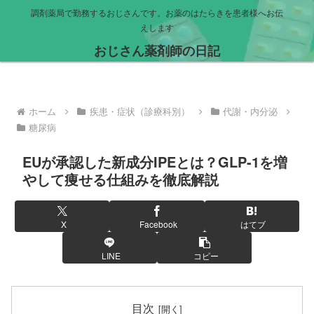
調剤薬局で勤務するおじさんです。お薬のはたらきを患者様へお伝
えします
おじさん薬剤師の日記
ホーム
疾患・症状（診療科別）
代謝・内分泌
糖尿病
EUが承認した新成分IPEとは？GLP-1を増
やして痩せる仕組みを徹底解説
X
Facebook
はてブ
LINE
コピー
目次