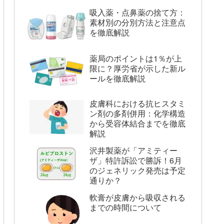
吸入薬・点鼻薬の捨て方：
素材別の分別方法と注意点
を徹底解説
薬局のポイントは1％が上
限に？厚労省が示した新ル
ールを徹底解説
皮膚科における抗ヒスタミ
ン剤の多剤併用：化学構造
から受容体結合までを徹底
解説
沢井製薬が「アミティー
ザ」特許訴訟で勝訴！6月
のジェネリック発売は予定
通りか？
軟膏が皮膚から吸収される
までの時間について