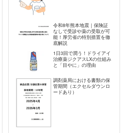
令和8年熊本地震｜保険証
なしで受診や薬の受取が可
能！厚労省の特別措置を徹
底解説
1日3回で潤う！ドライアイ
治療薬ジクアスLXの仕組み
と「目やに」の理由
調剤薬局における書類の保
管期間（エクセルダウンロ
ードあり）