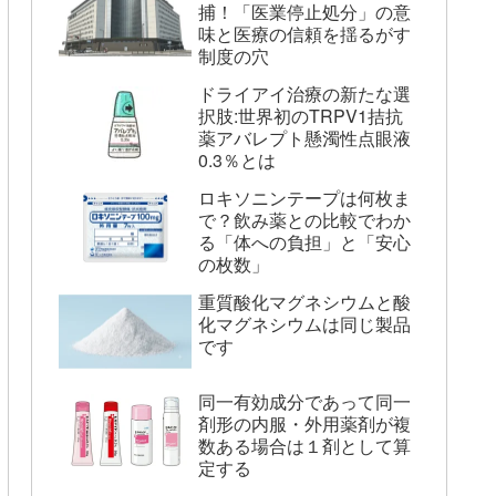
捕！「医業停止処分」の意
味と医療の信頼を揺るがす
制度の穴
ドライアイ治療の新たな選
択肢:世界初のTRPV1拮抗
薬アバレプト懸濁性点眼液
0.3％とは
ロキソニンテープは何枚ま
で？飲み薬との比較でわか
る「体への負担」と「安心
の枚数」
重質酸化マグネシウムと酸
化マグネシウムは同じ製品
です
同一有効成分であって同一
剤形の内服・外用薬剤が複
数ある場合は１剤として算
定する