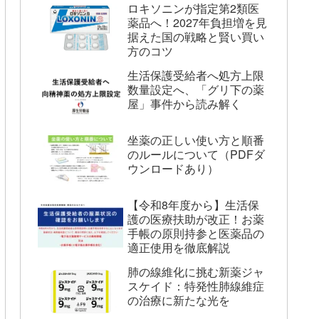
ロキソニンが指定第2類医
薬品へ！2027年負担増を見
据えた国の戦略と賢い買い
方のコツ
生活保護受給者へ処方上限
数量設定へ、「グリ下の薬
屋」事件から読み解く
坐薬の正しい使い方と順番
のルールについて（PDFダ
ウンロードあり）
【令和8年度から】生活保
護の医療扶助が改正！お薬
手帳の原則持参と医薬品の
適正使用を徹底解説
肺の線維化に挑む新薬ジャ
スケイド：特発性肺線維症
の治療に新たな光を