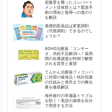
若隆景を襲ったコンパート
メント症候群とは？緊急手
術の理由と復帰への道のり
を解説
基礎的医薬品は変更調剤
（代替調剤）できるのでし
ょうか？
ADHD治療薬「コンサー
タ」供給不足解消へ！薬局
間の在庫譲渡が特例で解禁
される背景と展望
てんかん治療薬フィコンパ
に待望の後発品！特許回避
の仕組みと発売までの舞台
裏を徹底解説
海外旅行の常備薬トラブル
を防ぐ！英語の薬情を自分
で用意する方法