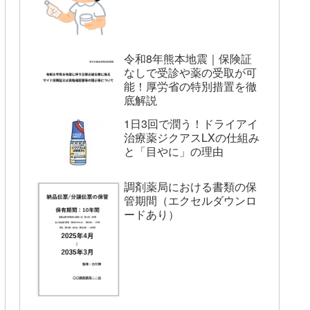
令和8年熊本地震｜保険証
なしで受診や薬の受取が可
能！厚労省の特別措置を徹
底解説
1日3回で潤う！ドライアイ
治療薬ジクアスLXの仕組み
と「目やに」の理由
調剤薬局における書類の保
管期間（エクセルダウンロ
ードあり）