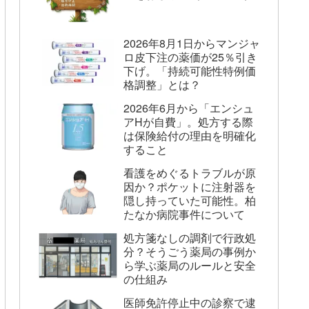
2026年8月1日からマンジャ
ロ皮下注の薬価が25％引き
下げ。「持続可能性特例価
格調整」とは？
2026年6月から「エンシュ
アHが自費」。処方する際
は保険給付の理由を明確化
すること
看護をめぐるトラブルが原
因か？ポケットに注射器を
隠し持っていた可能性。柏
たなか病院事件について
処方箋なしの調剤で行政処
分？そうごう薬局の事例か
ら学ぶ薬局のルールと安全
の仕組み
医師免許停止中の診察で逮