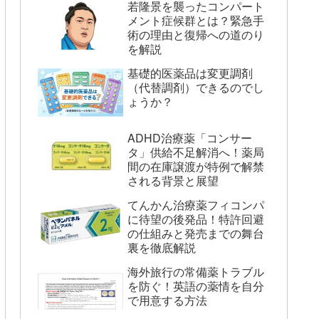
若隆景を襲ったコンパート
メント症候群とは？緊急手
術の理由と復帰への道のり
を解説
基礎的医薬品は変更調剤
（代替調剤）できるのでし
ょうか？
ADHD治療薬「コンサー
タ」供給不足解消へ！薬局
間の在庫譲渡が特例で解禁
される背景と展望
てんかん治療薬フィコンパ
に待望の後発品！特許回避
の仕組みと発売までの舞台
裏を徹底解説
海外旅行の常備薬トラブル
を防ぐ！英語の薬情を自分
で用意する方法