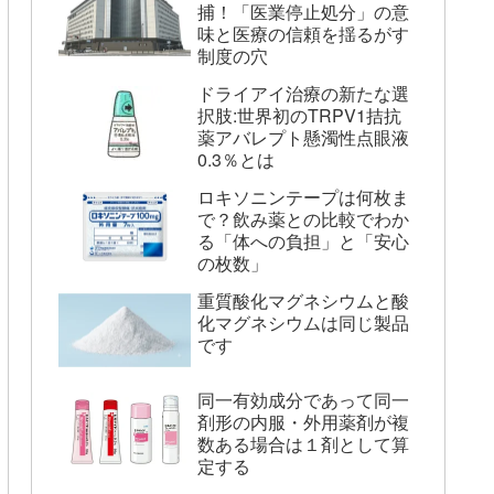
捕！「医業停止処分」の意
味と医療の信頼を揺るがす
制度の穴
ドライアイ治療の新たな選
択肢:世界初のTRPV1拮抗
薬アバレプト懸濁性点眼液
0.3％とは
ロキソニンテープは何枚ま
で？飲み薬との比較でわか
る「体への負担」と「安心
の枚数」
重質酸化マグネシウムと酸
化マグネシウムは同じ製品
です
同一有効成分であって同一
剤形の内服・外用薬剤が複
数ある場合は１剤として算
定する