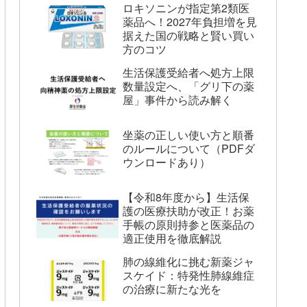
ロキソニンが指定第2類医
薬品へ！2027年負担増を見
据えた国の戦略と賢い買い
方のコツ
生活保護受給者へ処方上限
数量設定へ、「グリ下の薬
屋」事件から読み解く
坐薬の正しい使い方と順番
のルールについて（PDFダ
ウンロードあり）
【令和8年度から】生活保
護の医療扶助が改正！お薬
手帳の原則持参と医薬品の
適正使用を徹底解説
肺の線維化に挑む新薬ジャ
スケイド：特発性肺線維症
の治療に新たな光を