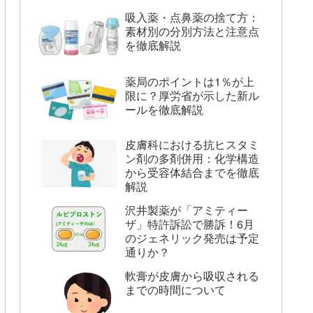
吸入薬・点鼻薬の捨て方：
素材別の分別方法と注意点
を徹底解説
薬局のポイントは1％が上
限に？厚労省が示した新ル
ールを徹底解説
皮膚科における抗ヒスタミ
ン剤の多剤併用：化学構造
から受容体結合までを徹底
解説
沢井製薬が「アミティー
ザ」特許訴訟で勝訴！6月
のジェネリック発売は予定
通りか？
軟膏が皮膚から吸収される
までの時間について