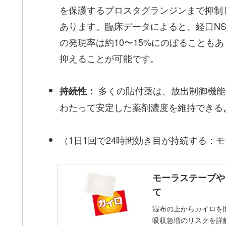
を保護するプロスタグランジンまで抑制
あります。臨床データによると、経口NS
の発現率は約10〜15%にのぼることも
抑えることが可能です。
多くの貼付薬は、放出制御機能
持続性：
わたって安定した薬剤濃度を維持できる
（1日1回で24時間効き目が持続する：
モーラステープや
て
湿布の上からカイロを
吸収急増のリスクを詳解