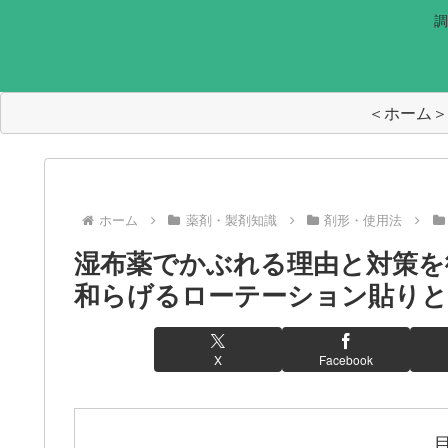
調
＜ホーム＞
ホーム
薬剤・製剤知識
剤形・使用法
湿布薬でかぶれる理由と対策を
和らげるローテーション貼り
X
Facebook