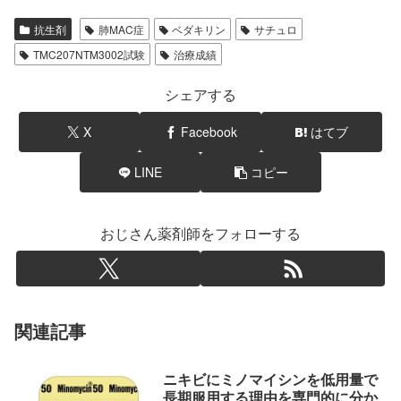
抗生剤
肺MAC症
ベダキリン
サチュロ
TMC207NTM3002試験
治療成績
シェアする
X
Facebook
はてブ
LINE
コピー
おじさん薬剤師をフォローする
関連記事
ニキビにミノマイシンを低用量で
長期服用する理由を専門的に分か