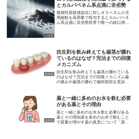
とカルバペネム系点滴に非劣勢
複雑性尿路感染症に対しオラペネム小児
用細粒を高用量で投与するとカルバペネ
ム系点滴に非劣勢世界で唯一の経口用カ
ルバペネム系抗生物質「オラペネム小児
用細粒」について、複雑性尿路感染症お
抗生剤
よび急性腎盂腎炎に対してカルバペネム
系抗生物質（点滴）との治...
抗生剤を飲み終えても歯茎が腫れ
ているのはなぜ？完治までの回復
メカニズム
抗生剤を飲み終えても歯茎が腫れている
抗生剤
のはなぜ？完治までの回復メカニズム歯
の痛みや歯茎の腫れで歯科医院を受診し
た際、多くの場合で「抗生剤（抗生物
質）」が処方されます。指示された通り
に数日間、あるいは一週間飲み続け、薬
薬と一緒に多めのお水を飲む必要
をすべて飲み切った後でも、...
がある薬とその理由
薬と一緒に多めのお水を飲む必要がある
薬とその理由薬を多めのお水で飲むこと
抗生剤
で尿量が増やす薬の真意について「尿の
量が増える薬」と聞くと、多くの人は高
血圧や心不全、むくみの治療に使われる
「利尿剤」を思い浮かべるでしょう。ま