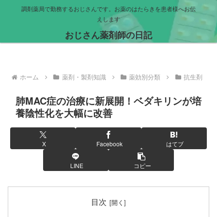
調剤薬局で勤務するおじさんです。お薬のはたらきを患者様へお伝
えします
おじさん薬剤師の日記
ホーム
薬剤・製剤知識
薬効別分類
抗生剤
肺MAC症の治療に新展開！ベダキリンが培
養陰性化を大幅に改善
X
Facebook
はてブ
LINE
コピー
目次