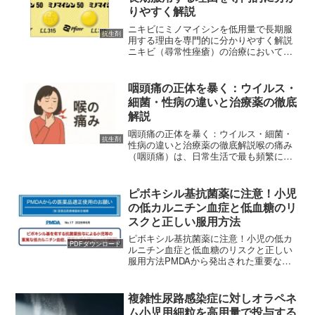
りやすく解説
ニキビにミノマイシンを低用量で長期服
抗生剤
用する理由を専門的に分かりやすく解説
ニキビ（尋常性痤瘡）の治療において、
皮膚科で「ミノマイシン（一般名：ミノ
サイクリン塩酸塩）」という抗生物質が
処方されることは非常に一般的です。し
咽頭痛の正体を暴く：ウイルス・
かし、処方せんを受け取っ...
細菌・性病の違いと治療薬の徹底
解説
咽頭痛の正体を暴く：ウイルス・細菌・
抗生剤
性病の違いと治療薬の徹底解説喉の痛み
（咽頭痛）は、日常生活で最も頻繁に遭
遇する症状の一つです。「ただの風邪だ
ろう」と放置されがちですが、その背後
にはウイルス、細菌、あるいは性感染症
ピボキシル基抗菌薬に注意！小児
といった多様な原因が潜ん...
の低カルニチン血症と低血糖のリ
スクと正しい服用方法
ピボキシル基抗菌薬に注意！小児の低カ
PDFダウンロード
ルニチン血症と低血糖のリスクと正しい
服用方法PMDAから発出された重要な注
意喚起についてお子さんが中耳炎や喉の
痛みなどで病院を受診した際、抗生物質
（抗菌薬）を処方されることは珍しくあ
複雑性尿路感染症に対しオラペネ
りません。しかし、20...
ム小児用細粒を高用量で投与する