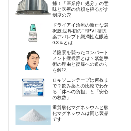
捕！「医業停止処分」の意
味と医療の信頼を揺るがす
制度の穴
ドライアイ治療の新たな選
択肢:世界初のTRPV1拮抗
薬アバレプト懸濁性点眼液
0.3％とは
若隆景を襲ったコンパート
メント症候群とは？緊急手
術の理由と復帰への道のり
を解説
ロキソニンテープは何枚ま
で？飲み薬との比較でわか
る「体への負担」と「安心
の枚数」
重質酸化マグネシウムと酸
化マグネシウムは同じ製品
です