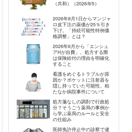
（共和）（2026/8/5）
2026年8月1日からマンジャ
ロ皮下注の薬価が25％引き
下げ。「持続可能性特例価
格調整」とは？
2026年6月から「エンシュ
アHが自費」。処方する際
は保険給付の理由を明確化
すること
看護をめぐるトラブルが原
因か？ポケットに注射器を
隠し持っていた可能性。柏
たなか病院事件について
処方箋なしの調剤で行政処
分？そうごう薬局の事例か
ら学ぶ薬局のルールと安全
の仕組み
医師免許停止中の診察で逮