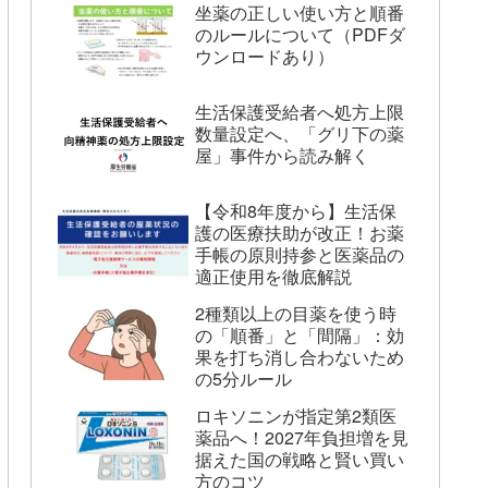
坐薬の正しい使い方と順番
のルールについて（PDFダ
ウンロードあり）
生活保護受給者へ処方上限
数量設定へ、「グリ下の薬
屋」事件から読み解く
【令和8年度から】生活保
護の医療扶助が改正！お薬
手帳の原則持参と医薬品の
適正使用を徹底解説
2種類以上の目薬を使う時
の「順番」と「間隔」：効
果を打ち消し合わないため
の5分ルール
ロキソニンが指定第2類医
薬品へ！2027年負担増を見
据えた国の戦略と賢い買い
方のコツ