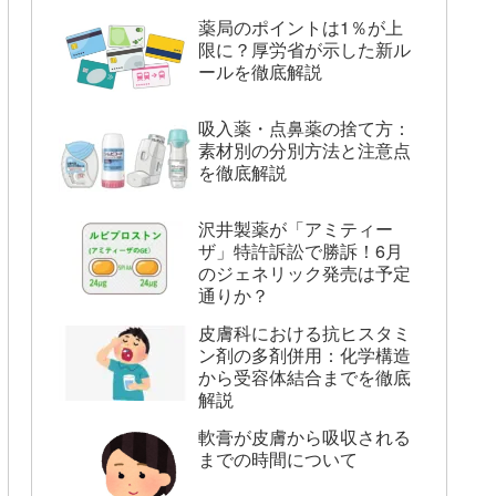
薬局のポイントは1％が上
限に？厚労省が示した新ル
ールを徹底解説
吸入薬・点鼻薬の捨て方：
素材別の分別方法と注意点
を徹底解説
沢井製薬が「アミティー
ザ」特許訴訟で勝訴！6月
のジェネリック発売は予定
通りか？
皮膚科における抗ヒスタミ
ン剤の多剤併用：化学構造
から受容体結合までを徹底
解説
軟膏が皮膚から吸収される
までの時間について