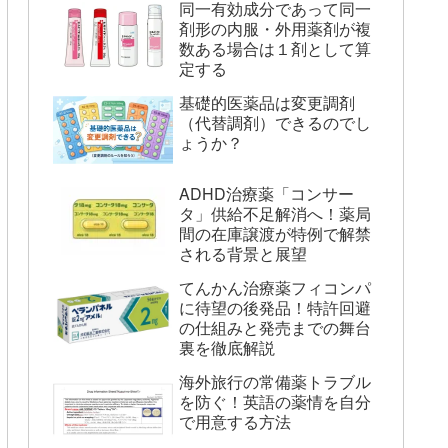
同一有効成分であって同一
剤形の内服・外用薬剤が複
数ある場合は１剤として算
定する
基礎的医薬品は変更調剤
（代替調剤）できるのでし
ょうか？
ADHD治療薬「コンサー
タ」供給不足解消へ！薬局
間の在庫譲渡が特例で解禁
される背景と展望
てんかん治療薬フィコンパ
に待望の後発品！特許回避
の仕組みと発売までの舞台
裏を徹底解説
海外旅行の常備薬トラブル
を防ぐ！英語の薬情を自分
で用意する方法