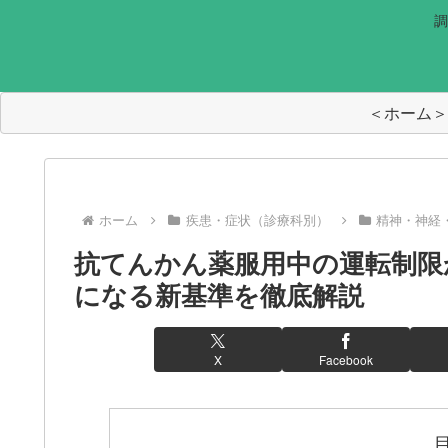
調
＜ホーム＞
ホーム
疾患・症状（診療科別）
精神・神経
抗てんかん薬服用中の運転制限
になる新基準を徹底解説
X
Facebook