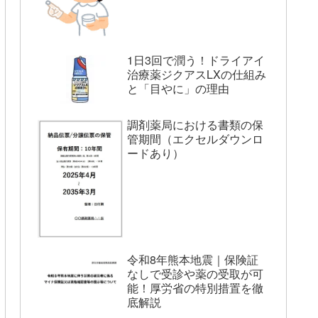
1日3回で潤う！ドライアイ
治療薬ジクアスLXの仕組み
と「目やに」の理由
調剤薬局における書類の保
管期間（エクセルダウンロ
ードあり）
令和8年熊本地震｜保険証
なしで受診や薬の受取が可
能！厚労省の特別措置を徹
底解説