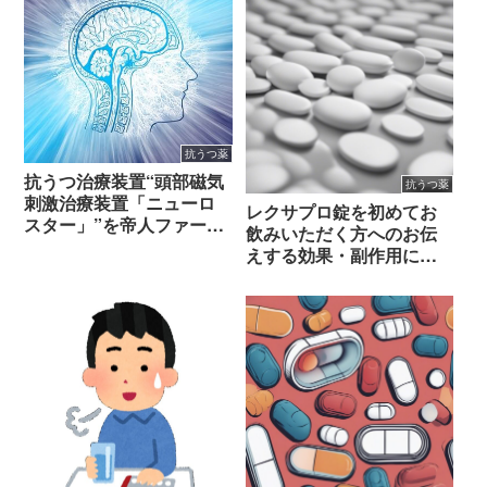
抗うつ薬
抗うつ治療装置“頭部磁気
抗うつ薬
刺激治療装置「ニューロ
レクサプロ錠を初めてお
スター」”を帝人ファーマ
飲みいただく方へのお伝
が販売（保険適用）
えする効果・副作用につ
いて