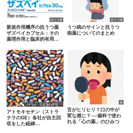
抗うつ薬
抗うつ薬
新規作用機序の抗うつ薬
うつ病のサインと抗うつ
ザズベイカプセル：その
病薬についてのまとめ
薬理作用と臨床的有用性
を詳しく解説
歯
ジェネリック医薬品発売開始
舌がヒリヒリ？口の中が
アトモキセチン（ストラ
変な感じ？──歯科で使わ
テラのGE）各社が自主回
れる「心の薬」のひみつ
収をした経緯
（2025/10/23）