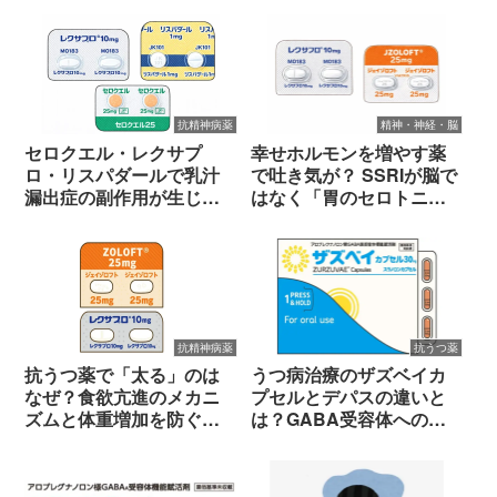
抗精神病薬
精神・神経・脳
セロクエル・レクサプ
幸せホルモンを増やす薬
ロ・リスパダールで乳汁
で吐き気が？ SSRIが脳で
漏出症の副作用が生じる
はなく「胃のセロトニ
理由と対処法
ン」を刺激する理由
抗精神病薬
抗うつ薬
抗うつ薬で「太る」のは
うつ病治療のザズベイカ
なぜ？食欲亢進のメカニ
プセルとデパスの違いと
ズムと体重増加を防ぐ食
は？GABA受容体への新
事のコツ
アプローチを徹底解説