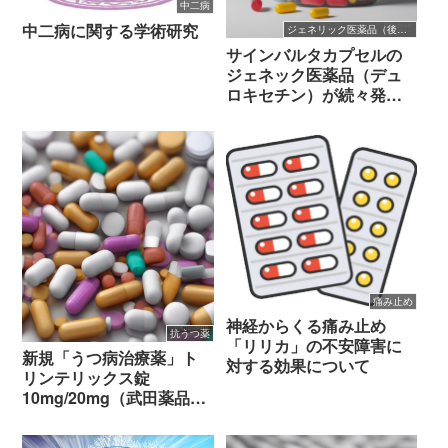
中二病
中二病に関する学術研究
ジェネリック医薬品（後発医薬品）
サインバルタカプセルの
ジェネック医薬品（デュ
ロキセチン）が続々発売
へ（2021/7/29）
痛み止め
神経からくる痛み止め
抗うつ薬
「リリカ」の不安障害に
新規「うつ病治療薬」ト
対する効果について
リンテリックス錠
10mg/20mg（武田薬品）
の効能効果について