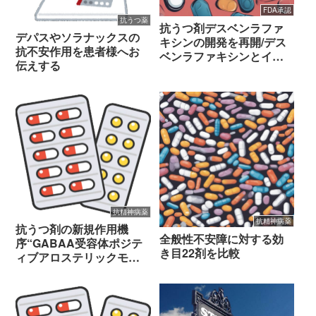
FDA承認
抗うつ薬
抗うつ剤デスベンラファ
デパスやソラナックスの
キシンの開発を再開/デス
抗不安作用を患者様へお
ベンラファキシンとイフ
伝えする
ェクサーの比較
抗精神病薬
抗精神病薬
抗うつ剤の新規作用機
全般性不安障に対する効
序“GABAA受容体ポジテ
き目22剤を比較
ィブアロステリックモジ
ュレーター”（治験コード
番号：S-812217）