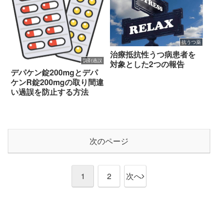
抗うつ薬
治療抵抗性うつ病患者を
調剤過誤
対象とした2つの報告
デパケン錠200mgとデパ
ケンR錠200mgの取り間違
い過誤を防止する方法
次のページ
1
2
次へ