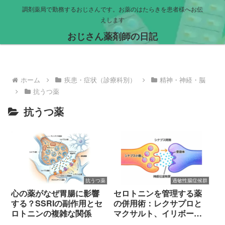
調剤薬局で勤務するおじさんです。お薬のはたらきを患者様へお伝
えします
おじさん薬剤師の日記
ホーム
疾患・症状（診療科別）
精神・神経・脳
抗うつ薬
抗うつ薬
抗うつ薬
過敏性腸症候群
心の薬がなぜ胃腸に影響
セロトニンを管理する薬
する？SSRIの副作用とセ
の併用術：レクサプロと
ロトニンの複雑な関係
マクサルト、イリボーの
相互作用と副作用