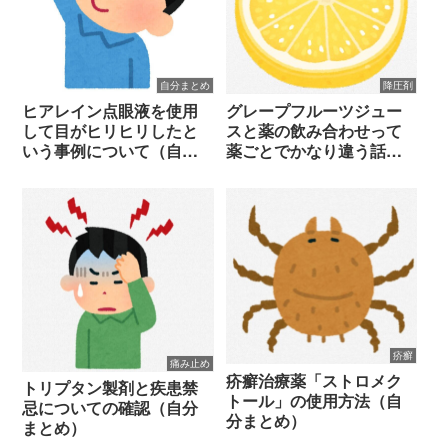
降圧剤
自分まとめ
グレープフルーツジュー
ヒアレイン点眼液を使用
スと薬の飲み合わせって
して目がヒリヒリしたと
薬ごとでかなり違う話
いう事例について（自分
（自分まとめ）
まとめ）
疥癬
痛み止め
疥癬治療薬「ストロメク
トリプタン製剤と疾患禁
トール」の使用方法（自
忌についての確認（自分
分まとめ）
まとめ）