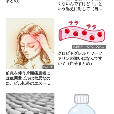
まとめ）
くないんですけど！」と
いう訴えに対して（自分
まとめ）
抗凝固剤（NOAC、DOAC）
クロピドグレルとワーフ
ァリンの違いはなんです
か？（自分まとめ）
痛み止め
前兆を伴う片頭痛患者に
は低用量ピルは禁忌なの
に、ピル以外のエストロ
ゲン製剤には「片頭痛禁
忌」の文言がない件につ
いて（自分まとめ）