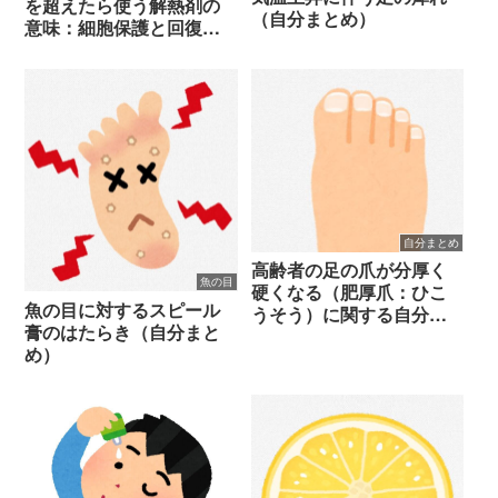
を超えたら使う解熱剤の
（自分まとめ）
意味：細胞保護と回復の
観点から
自分まとめ
高齢者の足の爪が分厚く
魚の目
硬くなる（肥厚爪：ひこ
魚の目に対するスピール
うそう）に関する自分ま
膏のはたらき（自分まと
とめ
め）