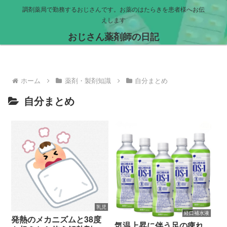
調剤薬局で勤務するおじさんです。お薬のはたらきを患者様へお伝
えします
おじさん薬剤師の日記
ホーム
薬剤・製剤知識
自分まとめ
自分まとめ
乳児
経口補水液
発熱のメカニズムと38度
気温上昇に伴う足の痺れ