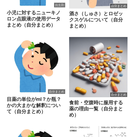
抗生剤
自分まとめ
小児に対するニューキノ
酒さ（しゅさ）とロゼッ
ロン点眼液の使用データ
クスゲルについて（自分
まとめ（自分まとめ）
まとめ）
自分まとめ
自分まとめ
目薬の単位がml？か瓶？
食前・空腹時に服用する
かの大まかな解釈につい
薬の理由一覧（自分まと
て（自分まとめ）
め）