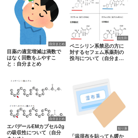
抗生剤
自分まとめ
ペニシリン系禁忌の方に
目薬の適宜増減は滴数で
対するセフェム系薬剤の
はなく回数をふやすこ
投与について（自分まと
と：自分まとめ
め）
自分まとめ
エパデールEMカプセル2g
貼り薬
の吸収性について（自分
「温湿布を貼っても暖か