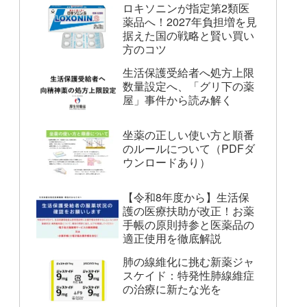
ロキソニンが指定第2類医
薬品へ！2027年負担増を見
据えた国の戦略と賢い買い
方のコツ
生活保護受給者へ処方上限
数量設定へ、「グリ下の薬
屋」事件から読み解く
坐薬の正しい使い方と順番
のルールについて（PDFダ
ウンロードあり）
【令和8年度から】生活保
護の医療扶助が改正！お薬
手帳の原則持参と医薬品の
適正使用を徹底解説
肺の線維化に挑む新薬ジャ
スケイド：特発性肺線維症
の治療に新たな光を