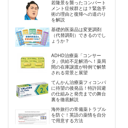
若隆景を襲ったコンパート
メント症候群とは？緊急手
術の理由と復帰への道のり
を解説
基礎的医薬品は変更調剤
（代替調剤）できるのでし
ょうか？
ADHD治療薬「コンサー
タ」供給不足解消へ！薬局
間の在庫譲渡が特例で解禁
される背景と展望
てんかん治療薬フィコンパ
に待望の後発品！特許回避
の仕組みと発売までの舞台
裏を徹底解説
海外旅行の常備薬トラブル
を防ぐ！英語の薬情を自分
で用意する方法