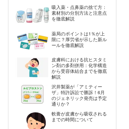
吸入薬・点鼻薬の捨て方：
素材別の分別方法と注意点
を徹底解説
薬局のポイントは1％が上
限に？厚労省が示した新ル
ールを徹底解説
皮膚科における抗ヒスタミ
ン剤の多剤併用：化学構造
から受容体結合までを徹底
解説
沢井製薬が「アミティー
ザ」特許訴訟で勝訴！6月
のジェネリック発売は予定
通りか？
軟膏が皮膚から吸収される
までの時間について