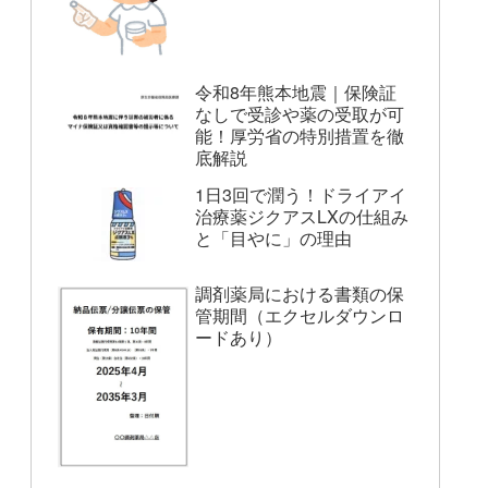
令和8年熊本地震｜保険証
なしで受診や薬の受取が可
能！厚労省の特別措置を徹
底解説
1日3回で潤う！ドライアイ
治療薬ジクアスLXの仕組み
と「目やに」の理由
調剤薬局における書類の保
管期間（エクセルダウンロ
ードあり）