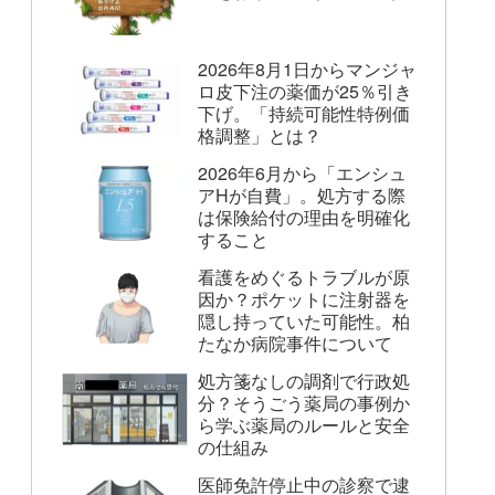
2026年8月1日からマンジャ
ロ皮下注の薬価が25％引き
下げ。「持続可能性特例価
格調整」とは？
2026年6月から「エンシュ
アHが自費」。処方する際
は保険給付の理由を明確化
すること
看護をめぐるトラブルが原
因か？ポケットに注射器を
隠し持っていた可能性。柏
たなか病院事件について
処方箋なしの調剤で行政処
分？そうごう薬局の事例か
ら学ぶ薬局のルールと安全
の仕組み
医師免許停止中の診察で逮