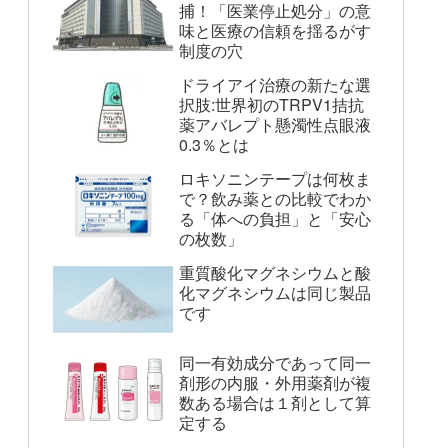
捕！「医業停止処分」の意
味と医療の信頼を揺るがす
制度の穴
ドライアイ治療の新たな選
択肢:世界初のTRPV1拮抗
薬アバレプト懸濁性点眼液
0.3％とは
ロキソニンテープは何枚ま
で？飲み薬との比較でわか
る「体への負担」と「安心
の枚数」
重質酸化マグネシウムと酸
化マグネシウムは同じ製品
です
同一有効成分であって同一
剤形の内服・外用薬剤が複
数ある場合は１剤として算
定する