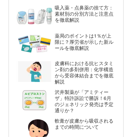
吸入薬・点鼻薬の捨て方：
素材別の分別方法と注意点
を徹底解説
薬局のポイントは1％が上
限に？厚労省が示した新ル
ールを徹底解説
皮膚科における抗ヒスタミ
ン剤の多剤併用：化学構造
から受容体結合までを徹底
解説
沢井製薬が「アミティー
ザ」特許訴訟で勝訴！6月
のジェネリック発売は予定
通りか？
軟膏が皮膚から吸収される
までの時間について