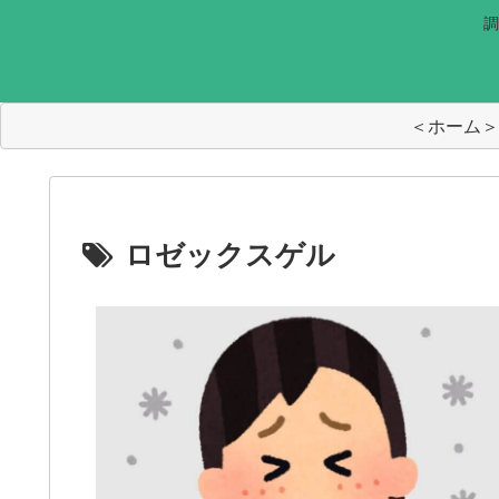
調
＜ホーム＞
ロゼックスゲル