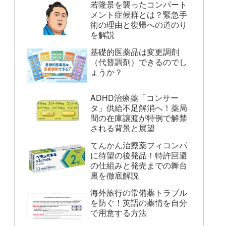
若隆景を襲ったコンパート
メント症候群とは？緊急手
術の理由と復帰への道のり
を解説
基礎的医薬品は変更調剤
（代替調剤）できるのでし
ょうか？
ADHD治療薬「コンサー
タ」供給不足解消へ！薬局
間の在庫譲渡が特例で解禁
される背景と展望
てんかん治療薬フィコンパ
に待望の後発品！特許回避
の仕組みと発売までの舞台
裏を徹底解説
海外旅行の常備薬トラブル
を防ぐ！英語の薬情を自分
で用意する方法