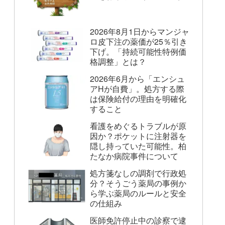
2026年8月1日からマンジャ
ロ皮下注の薬価が25％引き
下げ。「持続可能性特例価
格調整」とは？
2026年6月から「エンシュ
アHが自費」。処方する際
は保険給付の理由を明確化
すること
看護をめぐるトラブルが原
因か？ポケットに注射器を
隠し持っていた可能性。柏
たなか病院事件について
処方箋なしの調剤で行政処
分？そうごう薬局の事例か
ら学ぶ薬局のルールと安全
の仕組み
医師免許停止中の診察で逮