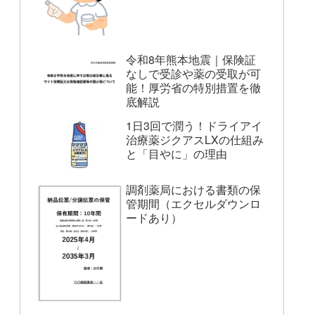
令和8年熊本地震｜保険証
なしで受診や薬の受取が可
能！厚労省の特別措置を徹
底解説
1日3回で潤う！ドライアイ
治療薬ジクアスLXの仕組み
と「目やに」の理由
調剤薬局における書類の保
管期間（エクセルダウンロ
ードあり）