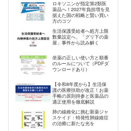
ロキソニンが指定第2類医
薬品へ！2027年負担増を見
据えた国の戦略と賢い買い
方のコツ
生活保護受給者へ処方上限
数量設定へ、「グリ下の薬
屋」事件から読み解く
坐薬の正しい使い方と順番
のルールについて（PDFダ
ウンロードあり）
【令和8年度から】生活保
護の医療扶助が改正！お薬
手帳の原則持参と医薬品の
適正使用を徹底解説
肺の線維化に挑む新薬ジャ
スケイド：特発性肺線維症
の治療に新たな光を