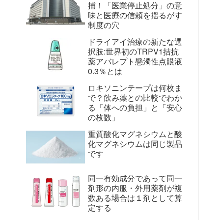
捕！「医業停止処分」の意
味と医療の信頼を揺るがす
制度の穴
ドライアイ治療の新たな選
択肢:世界初のTRPV1拮抗
薬アバレプト懸濁性点眼液
0.3％とは
ロキソニンテープは何枚ま
で？飲み薬との比較でわか
る「体への負担」と「安心
の枚数」
重質酸化マグネシウムと酸
化マグネシウムは同じ製品
です
同一有効成分であって同一
剤形の内服・外用薬剤が複
数ある場合は１剤として算
定する