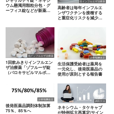
レキサルティ錠・ネキシ
抗インフルエザ治療薬
ウム懸濁用顆粒分包・グ
高齢者は毎年インフルエ
ーフィス錠などが新薬と
ンザワクチンを接種する
して承認2018年 1月19日
と重症化リスクを減少さ
せることができる
抗インフルエザ治療薬
診療報酬改定
1回飲みきりインフルエン
生活保護受給者は薬局を
ザ治療薬「ゾフルーザ錠
一元化し、後発医薬品の
（バロキサビルマルボキ
使用が原則とする報告書
シル）」が 承認審査（治
験薬記号：S-033188）
診療報酬改定
調剤方法
後発医薬品調剤体制加算
ネキシウム・タケキャブ
75％、85％へ
が特例拡大再算定/サイン