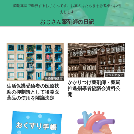
調剤薬局で勤務するおじさんです。お薬のはたらきを患者様へお伝
えします
おじさん薬剤師の日記
診療報酬改定
診療報酬改定
かかりつけ薬剤師・薬局
生活保護受給者の医療扶
推進指導者協議会資料公
助の抑制策として後発医
開
薬品の使用を閣議決定