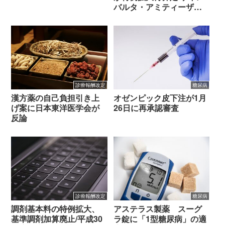
バルタ・アミティーザ等
が市場拡大再算定の対象
診療報酬改定
糖尿病
漢方薬の自己負担引き上
オゼンピック皮下注が1月
げ案に日本東洋医学会が
26日に再承認審査
反論
診療報酬改定
糖尿病
調剤基本料の特例拡大、
アステラス製薬 スーグ
基準調剤加算廃止/平成30
ラ錠に「1型糖尿病」の適