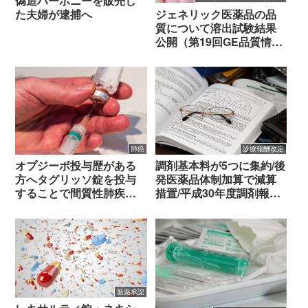
偽造ハーボニーを販売し
ジェネリック医薬品の品
た夫婦が逮捕へ
質について溶出試験結果
公開（第19回GE品質情報
検討会）
肺癌
診療報酬改定
オプジーボ投与歴がある
調剤基本料が5つに集約/後
方へタグリッソ錠を投与
発医薬品体制加算で減算
することで間質性肺疾患
措置/平成30年度調剤報酬
33例（因果関係は確率さ
改定案
れていない）
新薬承認