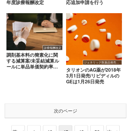
年度診療報酬改定
応追加申請を行う
診療報酬改定
調剤基本料の簡素化に関
する減算案/未妥結減算ル
ジェネリック医薬品発売開始
ールに単品単価契約率・
タリオンのAG薬が2018年
一律値引き契約等に係る
3月1日発売/リピディルの
状況報告を追加
GEは1月26日発売
次のページ