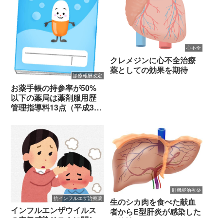
心不全
クレメジンに心不全治療
薬としての効果を期待
診療報酬改定
お薬手帳の持参率が50%
以下の薬局は薬剤服用歴
管理指導料13点（平成30
年調剤報酬改定個別改定
項目）
肝機能治療薬
抗インフルエザ治療薬
生のシカ肉を食べた献血
インフルエンザウイルス
者からE型肝炎が感染した