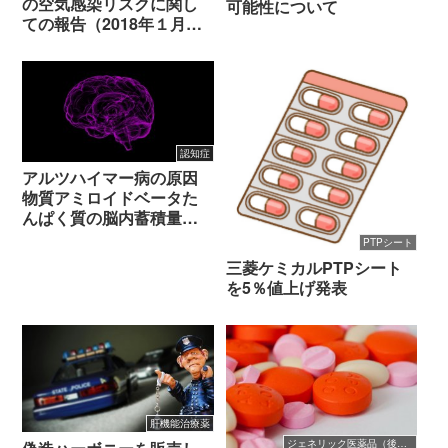
の空気感染リスクに関し
可能性について
ての報告（2018年１月１
８日）
認知症
アルツハイマー病の原因
物質アミロイドベータた
んぱく質の脳内蓄積量を
血液検査で判別可能に
PTPシート
三菱ケミカルPTPシート
を5％値上げ発表
肝機能治療薬
ジェネリック医薬品（後発医薬品）